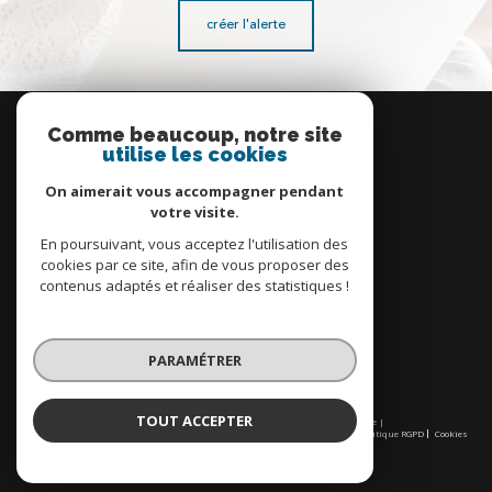
créer l'alerte
Se
connecter
Comme beaucoup, notre site
utilise les cookies
espace propriétaire
On aimerait vous accompagner pendant
votre visite.
En poursuivant, vous acceptez l'utilisation des
cookies par ce site, afin de vous proposer des
contenus adaptés et réaliser des statistiques !
Nous
adhérons
PARAMÉTRER
TOUT ACCEPTER
© 2026 | Tous droits réservés | Traduction powered by Google |
Nos honoraires
Plan du site
Mentions légales
Admin
Partenaires
Politique RGPD
Cookies