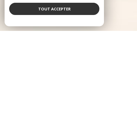
TOUT ACCEPTER
Log'Ici Immobilier
Un réseau immobilier local, familial et expert
dans le Sud-Ouest
Fondée en 2008 par Francis et Jérémy ROUCHOU, père et fils passionnés
par l'immobilier, notre agence est née d'une volonté simple :
accompagner les habitants de nos territoires avec proximité,
transparence et professionnalisme. D'abord ancrés dans le Béarn, nous
avons progressivement étendu notre présence à la Bigorre, et constituons
aujourd'hui un réseau d'une dizaine d'agences réparties sur ces 2
territoires. Forts de cette installation locale, nous proposons un
accompagnement complet (vente, achat, location et tous les services qui y
sont rattachés) porté par un esprit familial et une connaissance terrain
solide.