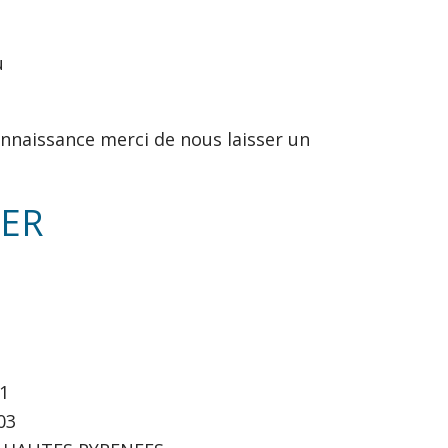
u
nnaissance merci de nous laisser un
IER
1
03