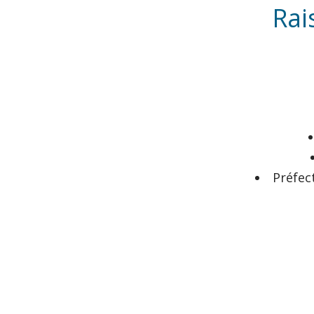
Rai
Préfec