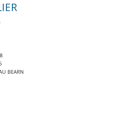
LIER
0
8
5
 PAU BEARN