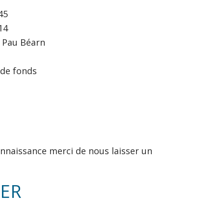
45
14
e Pau Béarn
 de fonds
nnaissance merci de nous laisser un
IER