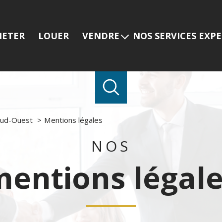
HETER
LOUER
VENDRE
NOS SERVICES EXP
Estimer mon bien
Programmes neuf
Nos services
Prestige
Nos dernières ventes
Viager
Gestion locative
Sud-Ouest
Mentions légales
NOS
entions légal