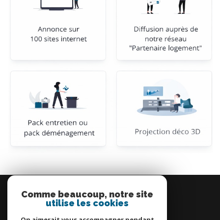
Se
connecter
Comme beaucoup, notre site
utilise les cookies
espace propriétaire
On aimerait vous accompagner pendant