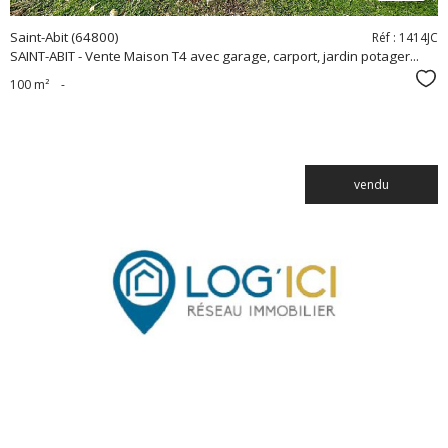
Saint-Abit (64800)
Réf : 1414JC
SAINT-ABIT - Vente Maison T4 avec garage, carport, jardin potager...
Sél
100 m²
-
vendu
voir le
bien