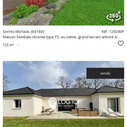
Serres-Morlaàs (64160)
Réf : 12920MP
Maison familiale récente type T5, au calme, grand terrain arboré à...
Sél
125 m²
-
vendu
voir le
bien