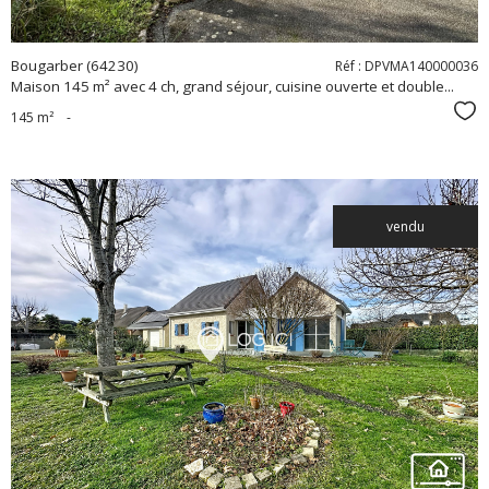
Bougarber (64230)
Réf : DPVMA140000036
Maison 145 m² avec 4 ch, grand séjour, cuisine ouverte et double...
Sél
145 m²
-
vendu
voir le
bien