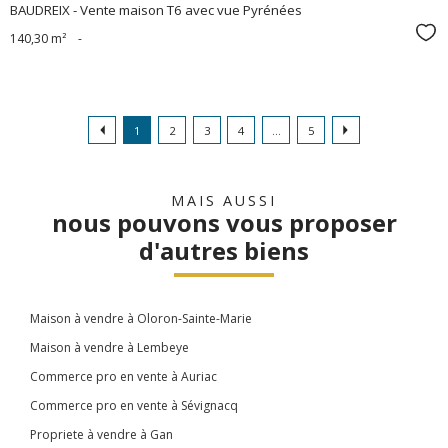
BAUDREIX - Vente maison T6 avec vue Pyrénées
Sél
140,30 m²
-
1
2
3
4
...
5
MAIS AUSSI
nous pouvons vous proposer
d'autres biens
Maison à vendre à Oloron-Sainte-Marie
Maison à vendre à Lembeye
Commerce pro en vente à Auriac
Commerce pro en vente à Sévignacq
Propriete à vendre à Gan