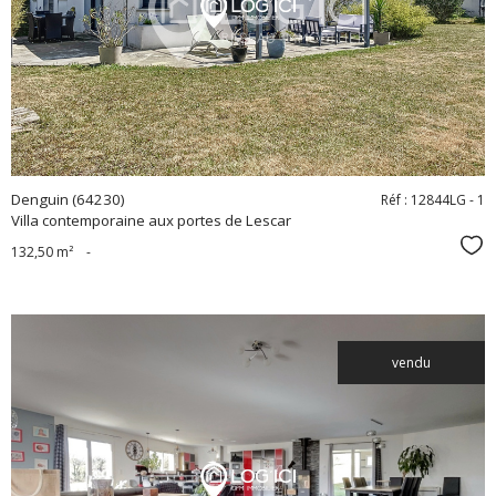
bien
Denguin (64230)
Réf : 12844LG - 1
Villa contemporaine aux portes de Lescar
Sél
132,50 m²
-
vendu
voir le