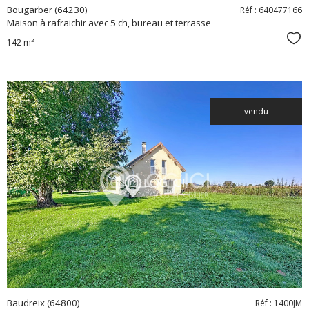
Bougarber (64230)
Réf : 640477166
Maison à rafraichir avec 5 ch, bureau et terrasse
Sél
142 m²
-
vendu
voir le
bien
Baudreix (64800)
Réf : 1400JM