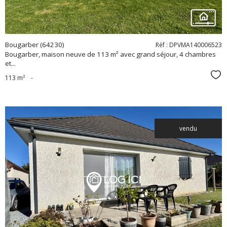
Bougarber (64230)
Réf : DPVMA140006523
Bougarber, maison neuve de 113 m² avec grand séjour, 4 chambres
et...
Sél
113 m²
-
vendu
voir le
bien