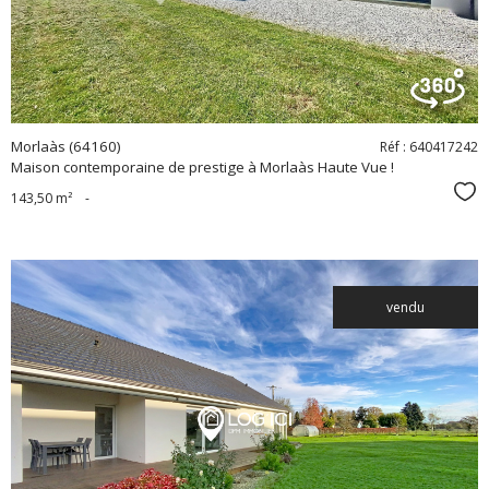
Morlaàs (64160)
Réf : 640417242
Maison contemporaine de prestige à Morlaàs Haute Vue !
Sél
143,50 m²
-
vendu
voir le
bien