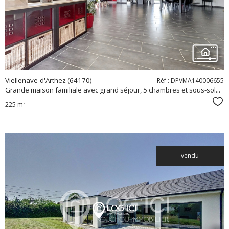
bien
Viellenave-d'Arthez (64170)
Réf : DPVMA140006655
Grande maison familiale avec grand séjour, 5 chambres et sous-sol...
Sél
225 m²
-
vendu
voir le
bien