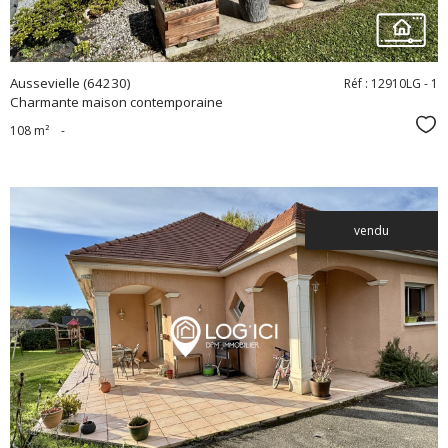
Aussevielle (64230)
Réf : 12910LG - 1
Charmante maison contemporaine
Sél
108 m²
-
vendu
voir le
bien