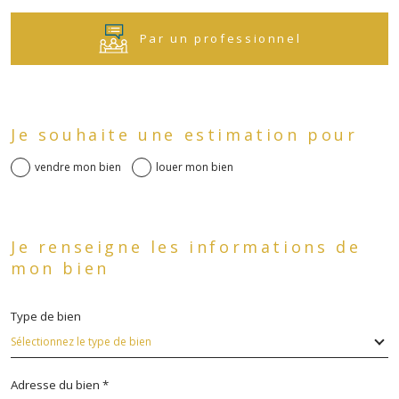
Par un professionnel
Fieldset
J'obtiens une estimation en
par
Je souhaite une estimation pour
défaut
4 étapes
vendre mon bien
louer mon bien
1
2
3
4
Fieldset
par
Je renseigne les informations de
défaut
Fieldset
mon bien
Je sélectionne le type de bien
par
défaut
Type de bien
Sélectionnez le type de bien
appartement
maison
Adresse du bien *