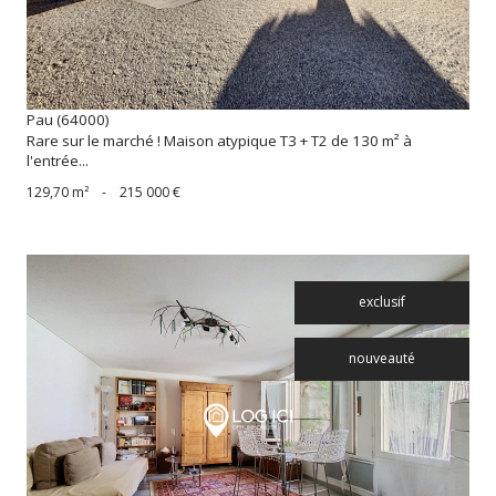
Pau (64000)
Rare sur le marché ! Maison atypique T3 + T2 de 130 m² à
l'entrée...
129,70 m²
-
215 000 €
exclusif
nouveauté
voir le bien