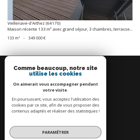
Viellenave-d'Arthez (64170)
Maison récente 133 m² avec grand séjour, 3 chambres, terrasse...
133 m²
-
349 000 €
Se
connecter
Comme beaucoup, notre site
utilise les cookies
espace propriétaire
On aimerait vous accompagner pendant
votre visite.
En poursuivant, vous acceptez l'utilisation des
cookies par ce site, afin de vous proposer des
contenus adaptés et réaliser des statistiques !
Nous
adhérons
PARAMÉTRER