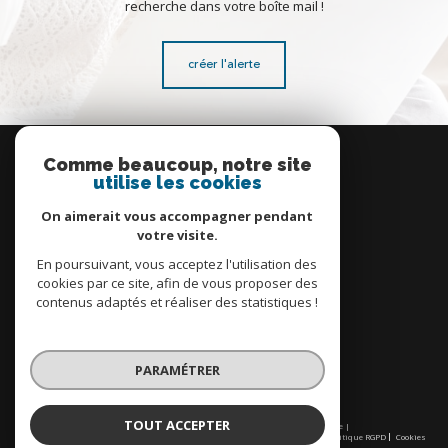
recherche dans votre boîte mail !
créer l'alerte
Se
connecter
Comme beaucoup, notre site
utilise les cookies
espace propriétaire
On aimerait vous accompagner pendant
votre visite.
En poursuivant, vous acceptez l'utilisation des
cookies par ce site, afin de vous proposer des
contenus adaptés et réaliser des statistiques !
Nous
adhérons
PARAMÉTRER
TOUT ACCEPTER
© 2026 | Tous droits réservés | Traduction powered by Google |
Nos honoraires
Plan du site
Mentions légales
Admin
Partenaires
Politique RGPD
Cookies