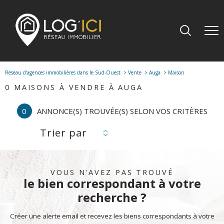
Réseau d'agences immobilières dans le Sud-Ouest
Vente
Auga
Maison
0
MAISONS À VENDRE À AUGA
0
ANNONCE(S) TROUVÉE(S) SELON VOS CRITÈRES
Trier par
VOUS N'AVEZ PAS TROUVÉ
le bien correspondant à votre
recherche ?
Créer une alerte email et recevez les biens correspondants à votre