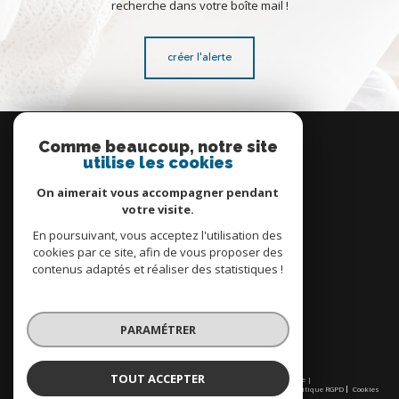
recherche dans votre boîte mail !
créer l'alerte
Se
connecter
Comme beaucoup, notre site
utilise les cookies
espace propriétaire
On aimerait vous accompagner pendant
votre visite.
En poursuivant, vous acceptez l'utilisation des
cookies par ce site, afin de vous proposer des
contenus adaptés et réaliser des statistiques !
Nous
adhérons
PARAMÉTRER
TOUT ACCEPTER
© 2026 | Tous droits réservés | Traduction powered by Google |
Nos honoraires
Plan du site
Mentions légales
Admin
Partenaires
Politique RGPD
Cookies