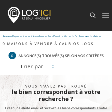
Réseau d'agences immobilières dans le Sud-Ouest
Vente
Caubios loos
Maison
0
MAISONS À VENDRE À CAUBIOS-LOOS
0
ANNONCE(S) TROUVÉE(S) SELON VOS CRITÈRES
Trier par
VOUS N'AVEZ PAS TROUVÉ
le bien correspondant à votre
recherche ?
Créer une alerte email et recevez les biens correspondants à votre