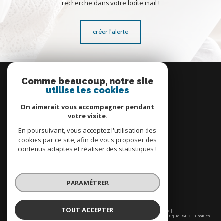
recherche dans votre boîte mail !
créer l'alerte
Se
connecter
Comme beaucoup, notre site
utilise les cookies
espace propriétaire
On aimerait vous accompagner pendant
votre visite.
En poursuivant, vous acceptez l'utilisation des
cookies par ce site, afin de vous proposer des
contenus adaptés et réaliser des statistiques !
Nous
adhérons
PARAMÉTRER
TOUT ACCEPTER
© 2026 | Tous droits réservés | Traduction powered by Google |
Nos honoraires
Plan du site
Mentions légales
Admin
Partenaires
Politique RGPD
Cookies