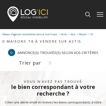
Réseau d'agences immobilières dans le Sud-Ouest
Vente
Astis
Maison
T6
0
MAISONS T6 À VENDRE SUR ASTIS
0
ANNONCE(S) TROUVÉE(S) SELON VOS CRITÈRES
Trier par
VOUS N'AVEZ PAS TROUVÉ
le bien correspondant à votre
recherche ?
Créer une alerte email et recevez les biens correspondants à votre