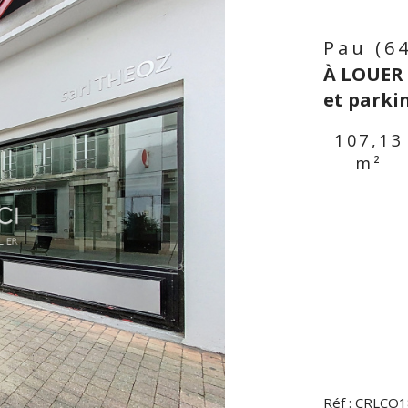
Pau (6
À LOUER 
et parki
107,13
m²
n
Réf : CRLCO