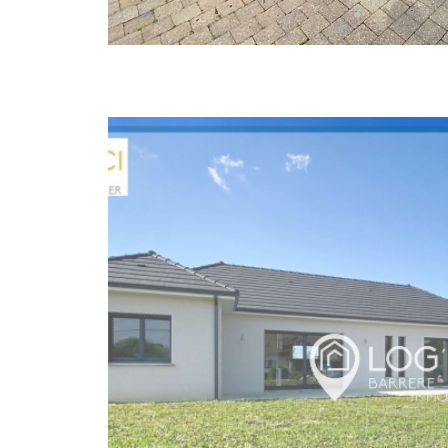
voir le
bie