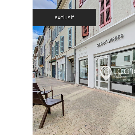
exclusif
voir le
bie