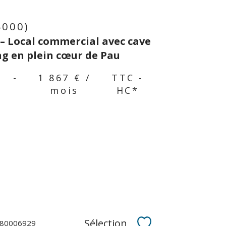
4000)
– Local commercial avec cave
ng en plein cœur de Pau
-
1 867 € /
TTC -
mois
HC*
Sélection
180006929