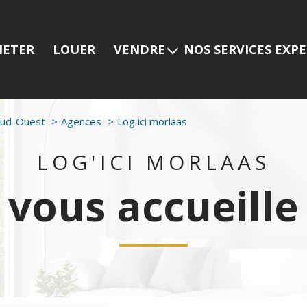
HETER
LOUER
VENDRE
NOS SERVICES EXP
Estimer mon bien
Programmes neuf
Nos services
Prestige
Sud-Ouest
Agences
Log ici morlaas
Nos dernières ventes
Viager
Gestion locative
LOG'ICI MORLAAS
vous accueille