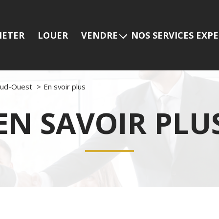
HETER
LOUER
VENDRE
NOS SERVICES EXP
Estimer mon bien
Programmes neuf
Nos services
Prestige
Sud-Ouest
En svoir plus
Nos dernières ventes
Viager
EN SAVOIR PLU
Gestion locative