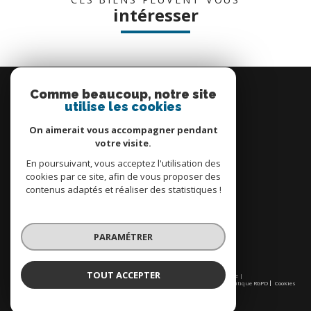
intéresser
Se
connecter
Comme beaucoup, notre site
utilise les cookies
espace propriétaire
On aimerait vous accompagner pendant
votre visite.
En poursuivant, vous acceptez l'utilisation des
cookies par ce site, afin de vous proposer des
contenus adaptés et réaliser des statistiques !
Nous
adhérons
PARAMÉTRER
TOUT ACCEPTER
© 2026 | Tous droits réservés | Traduction powered by Google |
Nos honoraires
Plan du site
Mentions légales
Admin
Partenaires
Politique RGPD
Cookies