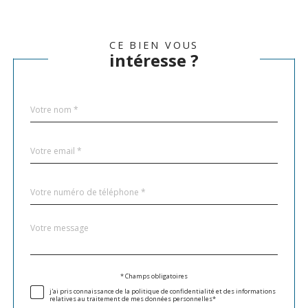
CE BIEN VOUS
intéresse ?
Nom
Fieldset
*
par
défaut
email
*
Téléphone
*
Message
Fieldset
*
par
défaut
Validation
* Champs obligatoires
j'ai pris connaissance de la politique de confidentialité et des informations
relatives au traitement de mes données personnelles*