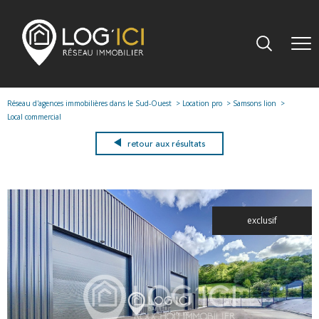
Réseau d'agences immobilières dans le Sud-Ouest
Location pro
Samsons lion
Local commercial
retour aux résultats
exclusif