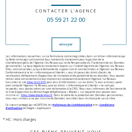
CONTACTER L'AGENCE
05 59 21 22 00
Validation
envoyer
Les informations recueillies sur ce formulaire sont enregistrées dans un fichier informatisé par
La Boite Immo agissant comme Sous-traitant du traitement pour la gestion de la
clientèle/prospects de l'Agence / du Réseau qui reste Responsable du Traitement de vos Données
personnelles. La base légale du traitement repose sur l'intérêt légitime de l'Agence / du Réseau.
Elles sont conservées jusqu'à demande de suppression et sont destinées à l'Agence / au Réseau.
Conformément à la loi « informatique et libertés », vous disposez des droits d’accès, de
rectification, d’effacement, d’opposition, de limitation et de portabilité de vos données. Vous pouvez
retirer votre consentement à tout moment en contactant directement l’Agence / Le Réseau.
Consultez le site
https://cnil.fr/fr
pour plus d’informations sur vos droits. Si vous estimez, après
avoir contacté l'Agence / le Réseau, que vos droits « Informatique et Libertés » ne sont pas
respectés, vous pouvez adresser une réclamation à la CNIL. Nous vous informons de l’existence de
la liste d'opposition au démarchage téléphonique « Bloctel », sur laquelle vous pouvez vous
inscrire ici :
https://www.bloctel.gouv.fr
. Dans le cadre de la protection des Données personnelles,
nous vous invitons à ne pas inscrire de Données sensibles dans le champ de saisie libre.
Ce site est protégé par reCAPTCHA, les
Politiques de Confidentialité
et es
Conditions
d'utilisation
de Google s'appliquent.
* HC : Hors charges
CES BIENS PEUVENT VOUS