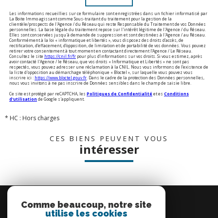
Les informations recueillies sur ce formulaire sont enregistrées dans un fichier informatisé par
La Boite Immo agissant comme Sous-traitant du traitement pour la gestion de la
clientèle/prospects de l'Agence / du Réseau qui reste Responsable du Traitement de vos Données
personnelles. La base légale du traitement repose sur l'intérêt légitime de l'Agence / du Réseau.
Elles sont conservées jusqu'à demande de suppression et sont destinées à l'Agence / au Réseau.
Conformément à la loi « informatique et libertés », vous disposez des droits d’accès, de
rectification, d’effacement, d’opposition, de limitation et de portabilité de vos données. Vous pouvez
retirer votre consentement à tout moment en contactant directement l’Agence / Le Réseau.
Consultez le site
https://cnil.fr/fr
pour plus d’informations sur vos droits. Si vous estimez, après
avoir contacté l'Agence / le Réseau, que vos droits « Informatique et Libertés » ne sont pas
respectés, vous pouvez adresser une réclamation à la CNIL. Nous vous informons de l’existence de
la liste d'opposition au démarchage téléphonique « Bloctel », sur laquelle vous pouvez vous
inscrire ici :
https://www.bloctel.gouv.fr
. Dans le cadre de la protection des Données personnelles,
nous vous invitons à ne pas inscrire de Données sensibles dans le champ de saisie libre.
Ce site est protégé par reCAPTCHA, les
Politiques de Confidentialité
et es
Conditions
d'utilisation
de Google s'appliquent.
* HC : Hors charges
CES BIENS PEUVENT VOUS
intéresser
Se
connecter
Comme beaucoup, notre site
utilise les cookies