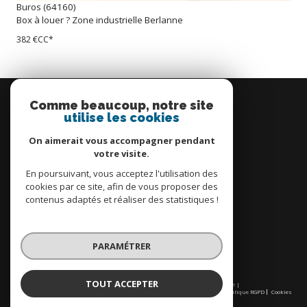
Buros (64160)
Box à louer ? Zone industrielle Berlanne
382 €
CC*
Se
connecter
Comme beaucoup, notre site
utilise les cookies
espace propriétaire
On aimerait vous accompagner pendant
votre visite.
En poursuivant, vous acceptez l'utilisation des
cookies par ce site, afin de vous proposer des
contenus adaptés et réaliser des statistiques !
Nous
adhérons
PARAMÉTRER
TOUT ACCEPTER
© 2026 | Tous droits réservés | Traduction powered by Google |
Nos honoraires
Plan du site
Mentions légales
Admin
Partenaires
Politique RGPD
Cookies