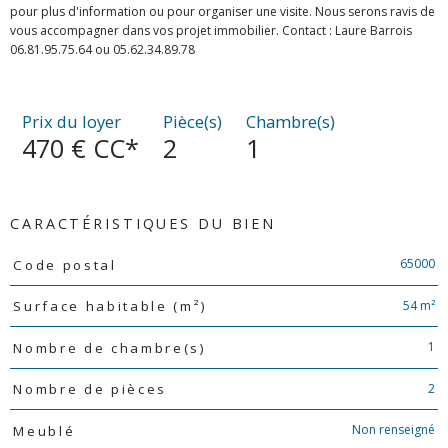
pour plus d'information ou pour organiser une visite. Nous serons ravis de
vous accompagner dans vos projet immobilier. Contact : Laure Barrois
06.81.95.75.64 ou 05.62.34.89.78
Prix du loyer
Pièce(s)
Chambre(s)
470 €
CC*
2
1
CARACTÉRISTIQUES DU BIEN
Caractéristiques
Valeurs
65000
Code postal
54 m²
Surface habitable (m²)
1
Nombre de chambre(s)
2
Nombre de pièces
Non renseigné
Meublé