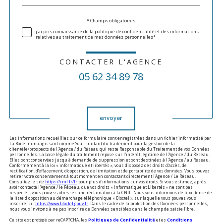
défaut
Validation
* Champs obligatoires
j'ai pris connaissance de la politique de confidentialité et des informations
relatives au traitement de mes données personnelles*
CONTACTER L'AGENCE
05 62 34 89 78
Validation
envoyer
Les informations recueillies sur ce formulaire sont enregistrées dans un fichier informatisé par
La Boite Immo agissant comme Sous-traitant du traitement pour la gestion de la
clientèle/prospects de l'Agence / du Réseau qui reste Responsable du Traitement de vos Données
personnelles. La base légale du traitement repose sur l'intérêt légitime de l'Agence / du Réseau.
Elles sont conservées jusqu'à demande de suppression et sont destinées à l'Agence / au Réseau.
Conformément à la loi « informatique et libertés », vous disposez des droits d’accès, de
rectification, d’effacement, d’opposition, de limitation et de portabilité de vos données. Vous pouvez
retirer votre consentement à tout moment en contactant directement l’Agence / Le Réseau.
Consultez le site
https://cnil.fr/fr
pour plus d’informations sur vos droits. Si vous estimez, après
avoir contacté l'Agence / le Réseau, que vos droits « Informatique et Libertés » ne sont pas
respectés, vous pouvez adresser une réclamation à la CNIL. Nous vous informons de l’existence de
la liste d'opposition au démarchage téléphonique « Bloctel », sur laquelle vous pouvez vous
inscrire ici :
https://www.bloctel.gouv.fr
. Dans le cadre de la protection des Données personnelles,
nous vous invitons à ne pas inscrire de Données sensibles dans le champ de saisie libre.
Ce site est protégé par reCAPTCHA, les
Politiques de Confidentialité
et es
Conditions