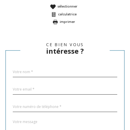
sélectionner
calculatrice
imprimer
CE BIEN VOUS
intéresse ?
Nom
Fieldset
*
par
défaut
email
*
Téléphone
*
Message
Fieldset
*
par