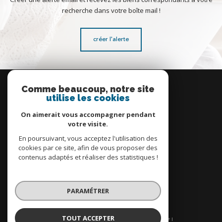
recherche dans votre boîte mail !
créer l'alerte
Se
connecter
Comme beaucoup, notre site
utilise les cookies
espace propriétaire
On aimerait vous accompagner pendant
votre visite.
En poursuivant, vous acceptez l'utilisation des
cookies par ce site, afin de vous proposer des
contenus adaptés et réaliser des statistiques !
Nous
adhérons
PARAMÉTRER
TOUT ACCEPTER
© 2026 | Tous droits réservés | Traduction powered by Google |