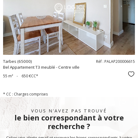
voir le
bien
Tarbes (65000)
Réf : PALAP200006615
Bel Appartement T3 meublé - Centre ville
Sél
55 m²
-
650 €
CC*
* CC : Charges comprises
VOUS N'AVEZ PAS TROUVÉ
le bien correspondant à votre
recherche ?
Créer une alerte email et recevez les biens correspondants à votre