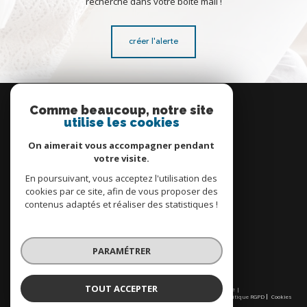
recherche dans votre boîte mail !
créer l'alerte
Se
connecter
Comme beaucoup, notre site
utilise les cookies
espace propriétaire
On aimerait vous accompagner pendant
votre visite.
En poursuivant, vous acceptez l'utilisation des
cookies par ce site, afin de vous proposer des
contenus adaptés et réaliser des statistiques !
Nous
adhérons
PARAMÉTRER
TOUT ACCEPTER
© 2026 | Tous droits réservés | Traduction powered by Google |
Nos honoraires
Plan du site
Mentions légales
Admin
Partenaires
Politique RGPD
Cookies