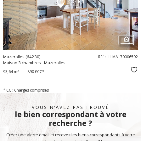
bien
Mazerolles (64230)
Réf : LLLMA170006592
Maison 3 chambres - Mazerolles
Sél
93,64 m²
-
890 €
CC*
* CC : Charges comprises
VOUS N'AVEZ PAS TROUVÉ
le bien correspondant à votre
recherche ?
Créer une alerte email et recevez les biens correspondants à votre