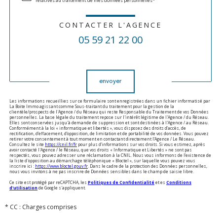
relatives au traitement de mes données personnelles*
CONTACTER L'AGENCE
05 59 21 22 00
Validation
envoyer
Les informations recueillies sur ce formulaire sont enregistrées dans un fichier informatisé par
La Boite Immo agissant comme Sous-traitant du traitement pour la gestion de la
clientèle/prospects de l'Agence / du Réseau qui reste Responsable du Traitement de vos Données
personnelles. La base légale du traitement repose sur l'intérêt légitime de l'Agence / du Réseau.
Elles sont conservées jusqu'à demande de suppression et sont destinées à l'Agence / au Réseau.
Conformément à la loi « informatique et libertés », vous disposez des droits d’accès, de
rectification, d’effacement, d’opposition, de limitation et de portabilité de vos données. Vous pouvez
retirer votre consentement à tout moment en contactant directement l’Agence / Le Réseau.
Consultez le site
https://cnil.fr/fr
pour plus d’informations sur vos droits. Si vous estimez, après
avoir contacté l'Agence / le Réseau, que vos droits « Informatique et Libertés » ne sont pas
respectés, vous pouvez adresser une réclamation à la CNIL. Nous vous informons de l’existence de
la liste d'opposition au démarchage téléphonique « Bloctel », sur laquelle vous pouvez vous
inscrire ici :
https://www.bloctel.gouv.fr
. Dans le cadre de la protection des Données personnelles,
nous vous invitons à ne pas inscrire de Données sensibles dans le champ de saisie libre.
Ce site est protégé par reCAPTCHA, les
Politiques de Confidentialité
et es
Conditions
d'utilisation
de Google s'appliquent.
* CC : Charges comprises