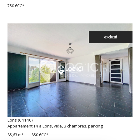
750 €
CC*
exclusif
voir le bien
Lons (64140)
Appartement T4 à Lons, vide, 3 chambres, parking
85,63 m²
-
850 €
CC*