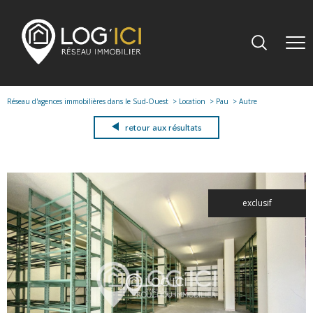
Réseau d'agences immobilières dans le Sud-Ouest
Location
Pau
Autre
retour aux résultats
exclusif