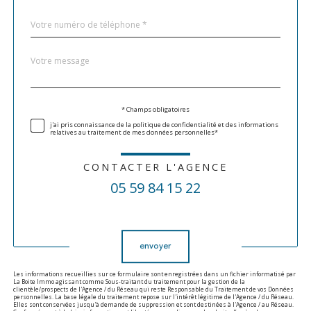
Téléphone
*
Message
Fieldset
*
par
défaut
Validation
* Champs obligatoires
j'ai pris connaissance de la politique de confidentialité et des informations
relatives au traitement de mes données personnelles*
CONTACTER L'AGENCE
05 59 84 15 22
Validation
envoyer
Les informations recueillies sur ce formulaire sont enregistrées dans un fichier informatisé par
La Boite Immo agissant comme Sous-traitant du traitement pour la gestion de la
clientèle/prospects de l'Agence / du Réseau qui reste Responsable du Traitement de vos Données
personnelles. La base légale du traitement repose sur l'intérêt légitime de l'Agence / du Réseau.
Elles sont conservées jusqu'à demande de suppression et sont destinées à l'Agence / au Réseau.