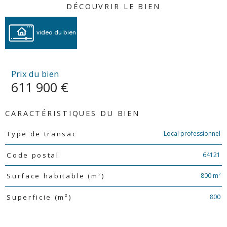
DÉCOUVRIR LE BIEN
video du bien
Prix du bien
611 900 €
CARACTÉRISTIQUES DU BIEN
Caractéristiques
Valeurs
Local professionnel
Type de transac
64121
Code postal
800 m²
Surface habitable (m²)
800
Superficie (m²)