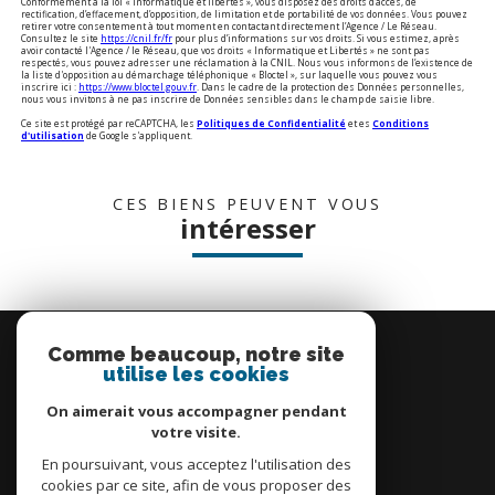
Conformément à la loi « informatique et libertés », vous disposez des droits d’accès, de
rectification, d’effacement, d’opposition, de limitation et de portabilité de vos données. Vous pouvez
retirer votre consentement à tout moment en contactant directement l’Agence / Le Réseau.
Consultez le site
https://cnil.fr/fr
pour plus d’informations sur vos droits. Si vous estimez, après
avoir contacté l'Agence / le Réseau, que vos droits « Informatique et Libertés » ne sont pas
respectés, vous pouvez adresser une réclamation à la CNIL. Nous vous informons de l’existence de
la liste d'opposition au démarchage téléphonique « Bloctel », sur laquelle vous pouvez vous
inscrire ici :
https://www.bloctel.gouv.fr
. Dans le cadre de la protection des Données personnelles,
nous vous invitons à ne pas inscrire de Données sensibles dans le champ de saisie libre.
Ce site est protégé par reCAPTCHA, les
Politiques de Confidentialité
et es
Conditions
d'utilisation
de Google s'appliquent.
CES BIENS PEUVENT VOUS
intéresser
Se
connecter
Comme beaucoup, notre site
utilise les cookies
espace propriétaire
On aimerait vous accompagner pendant
votre visite.
En poursuivant, vous acceptez l'utilisation des
cookies par ce site, afin de vous proposer des