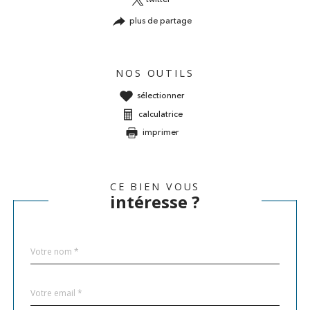
plus de partage
NOS OUTILS
sélectionner
calculatrice
imprimer
CE BIEN VOUS
intéresse ?
Nom
Fieldset
*
par
défaut
email
*