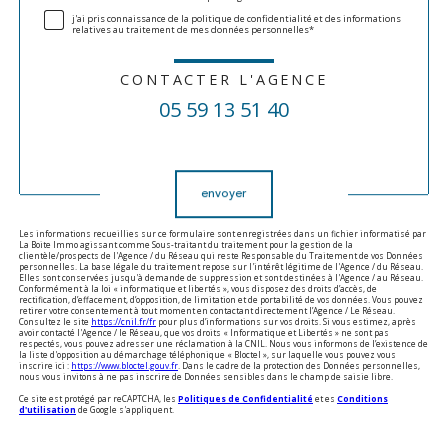
j'ai pris connaissance de la politique de confidentialité et des informations
relatives au traitement de mes données personnelles*
CONTACTER L'AGENCE
05 59 13 51 40
Validation
envoyer
Les informations recueillies sur ce formulaire sont enregistrées dans un fichier informatisé par
La Boite Immo agissant comme Sous-traitant du traitement pour la gestion de la
clientèle/prospects de l'Agence / du Réseau qui reste Responsable du Traitement de vos Données
personnelles. La base légale du traitement repose sur l'intérêt légitime de l'Agence / du Réseau.
Elles sont conservées jusqu'à demande de suppression et sont destinées à l'Agence / au Réseau.
Conformément à la loi « informatique et libertés », vous disposez des droits d’accès, de
rectification, d’effacement, d’opposition, de limitation et de portabilité de vos données. Vous pouvez
retirer votre consentement à tout moment en contactant directement l’Agence / Le Réseau.
Consultez le site
https://cnil.fr/fr
pour plus d’informations sur vos droits. Si vous estimez, après
avoir contacté l'Agence / le Réseau, que vos droits « Informatique et Libertés » ne sont pas
respectés, vous pouvez adresser une réclamation à la CNIL. Nous vous informons de l’existence de
la liste d'opposition au démarchage téléphonique « Bloctel », sur laquelle vous pouvez vous
inscrire ici :
https://www.bloctel.gouv.fr
. Dans le cadre de la protection des Données personnelles,
nous vous invitons à ne pas inscrire de Données sensibles dans le champ de saisie libre.
Ce site est protégé par reCAPTCHA, les
Politiques de Confidentialité
et es
Conditions
d'utilisation
de Google s'appliquent.