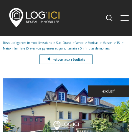
Réseau d'agences immobilières dans le Sud-Ouest
Vente
Morlaas
Maison
T5
Maison familiale t5 avec vue pyrenees et grand terrain a 5 minutes de morlaas
retour aux résultats
exclusif