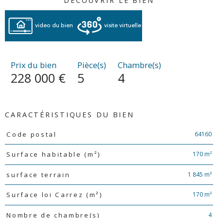
DÉCOUVRIR LE BIEN
video du bien
visite virtuelle
Prix du bien
Pièce(s)
Chambre(s)
228 000 €
5
4
CARACTÉRISTIQUES DU BIEN
Caractéristiques
Valeurs
64160
Code postal
170 m²
Surface habitable (m²)
1 845 m²
surface terrain
170 m²
Surface loi Carrez (m²)
4
Nombre de chambre(s)