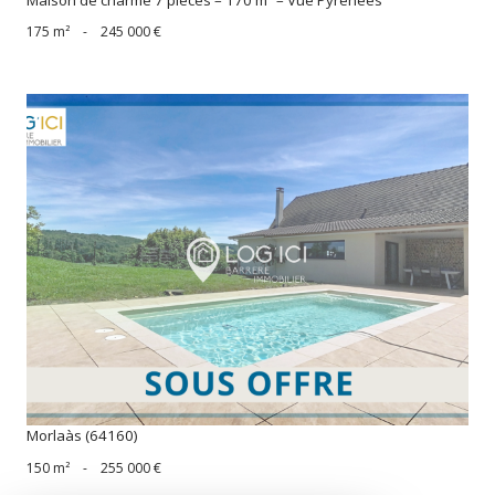
175 m²
-
245 000 €
voir le bien
Morlaàs (64160)
150 m²
-
255 000 €