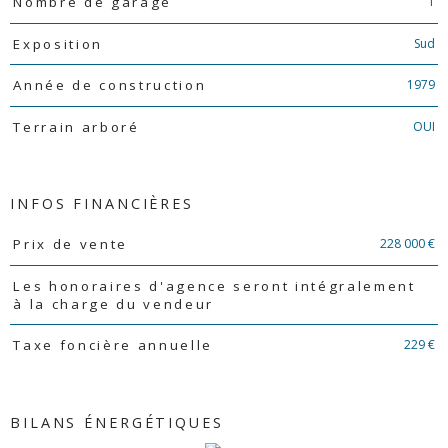
1
Nombre de garage
Sud
Exposition
1979
Année de construction
OUI
Terrain arboré
INFOS FINANCIÈRES
Caractéristiques
Valeurs
228 000 €
Prix de vente
Les honoraires d'agence seront intégralement
à la charge du vendeur
229 €
Taxe foncière annuelle
BILANS ÉNERGÉTIQUES