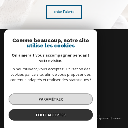
créer l'alerte
Se
connecter
Comme beaucoup, notre site
utilise les cookies
espace propriétaire
On aimerait vous accompagner pendant
votre visite.
En poursuivant, vous acceptez l'utilisation des
cookies par ce site, afin de vous proposer des
contenus adaptés et réaliser des statistiques !
Nous
adhérons
PARAMÉTRER
TOUT ACCEPTER
© 2026 | Tous droits réservés | Traduction powered by Google |
Nos honoraires
Plan du site
Mentions légales
Admin
Partenaires
Politique RGPD
Cookies