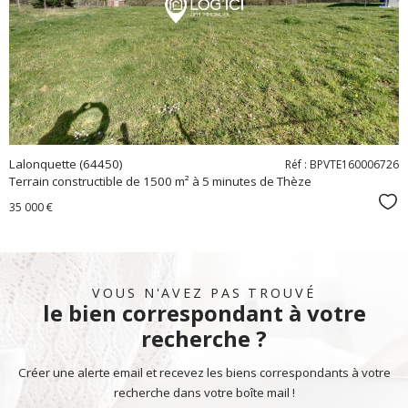
bien
Lalonquette (64450)
Réf : BPVTE160006726
Terrain constructible de 1500 m² à 5 minutes de Thèze
Sél
35 000 €
VOUS N'AVEZ PAS TROUVÉ
le bien correspondant à votre
recherche ?
Créer une alerte email et recevez les biens correspondants à votre
recherche dans votre boîte mail !