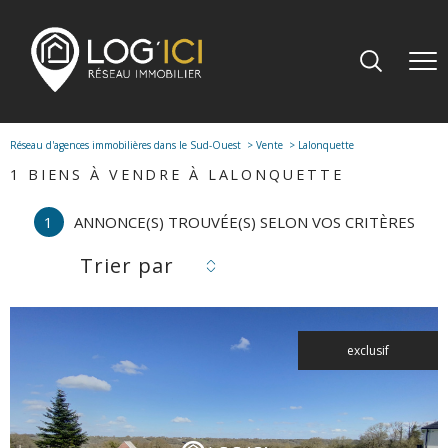
Réseau d'agences immobilières dans le Sud-Ouest
Vente
Lalonquette
1
BIENS À VENDRE À LALONQUETTE
1
ANNONCE(S) TROUVÉE(S) SELON VOS CRITÈRES
Trier par
exclusif
voir le