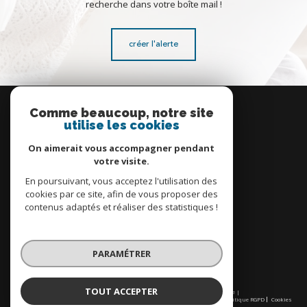
recherche dans votre boîte mail !
créer l'alerte
Se
connecter
Comme beaucoup, notre site
utilise les cookies
espace propriétaire
On aimerait vous accompagner pendant
votre visite.
En poursuivant, vous acceptez l'utilisation des
cookies par ce site, afin de vous proposer des
contenus adaptés et réaliser des statistiques !
Nous
adhérons
PARAMÉTRER
TOUT ACCEPTER
© 2026 | Tous droits réservés | Traduction powered by Google |
Nos honoraires
Plan du site
Mentions légales
Admin
Partenaires
Politique RGPD
Cookies