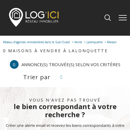
Réseau d'agences immobilières dans le Sud-Ouest
Vente
Lalonquette
Maison
0
MAISONS À VENDRE À LALONQUETTE
0
ANNONCE(S) TROUVÉE(S) SELON VOS CRITÈRES
Trier par
VOUS N'AVEZ PAS TROUVÉ
le bien correspondant à votre
recherche ?
Créer une alerte email et recevez les biens correspondants à votre