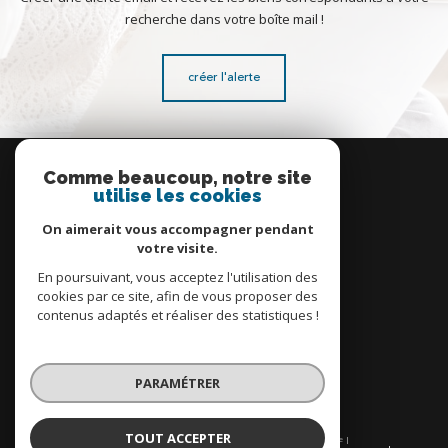
recherche dans votre boîte mail !
créer l'alerte
Se
connecter
Comme beaucoup, notre site
utilise les cookies
espace propriétaire
On aimerait vous accompagner pendant
votre visite.
En poursuivant, vous acceptez l'utilisation des
cookies par ce site, afin de vous proposer des
contenus adaptés et réaliser des statistiques !
Nous
adhérons
PARAMÉTRER
TOUT ACCEPTER
© 2026 | Tous droits réservés | Traduction powered by Google |