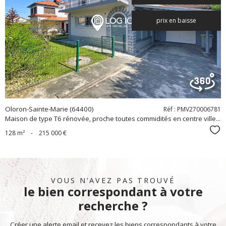
voir le
prix en baisse
bien
Oloron-Sainte-Marie (64400)
Réf : PMV270006781
Maison de type T6 rénovée, proche toutes commidités en centre ville...
Sél
128 m²
-
215 000 €
VOUS N'AVEZ PAS TROUVÉ
le bien correspondant à votre
recherche ?
Créer une alerte email et recevez les biens correspondants à votre