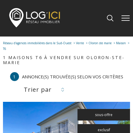
Réseau d'agences immobilières dans le Sud-Ouest
Vente
Oloron ste marie
Maison
T6
1
MAISONS T6 À VENDRE SUR OLORON-STE-
MARIE
1
ANNONCE(S) TROUVÉE(S) SELON VOS CRITÈRES
Trier par
sous-offre
exclusif