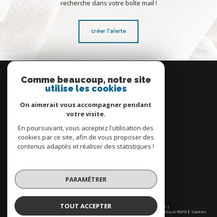
recherche dans votre boîte mail !
créer l'alerte
Se
connecter
Comme beaucoup, notre site
utilise les cookies
espace propriétaire
On aimerait vous accompagner pendant
votre visite.
En poursuivant, vous acceptez l'utilisation des
cookies par ce site, afin de vous proposer des
contenus adaptés et réaliser des statistiques !
Nous
adhérons
PARAMÉTRER
TOUT ACCEPTER
© 2026 | Tous droits réservés | Traduction powered by Google |
Nos honoraires
Plan du site
Mentions légales
Admin
Partenaires
Politique RGPD
Cookies