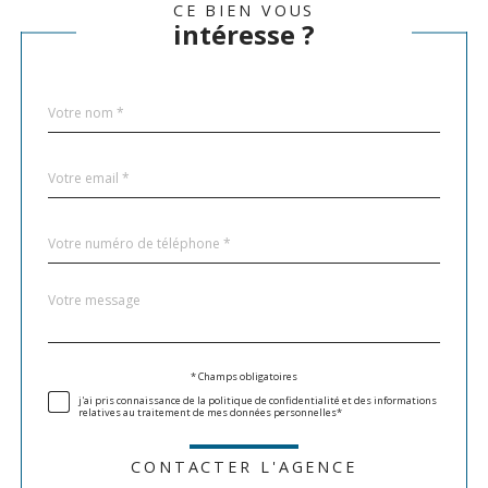
CE BIEN VOUS
intéresse ?
Nom
Fieldset
*
par
défaut
email
*
Téléphone
*
Message
Fieldset
*
par
défaut
Validation
* Champs obligatoires
j'ai pris connaissance de la politique de confidentialité et des informations
relatives au traitement de mes données personnelles*
CONTACTER L'AGENCE