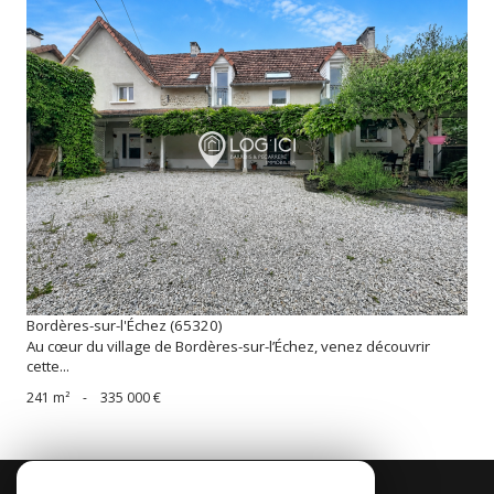
voir le bien
Bordères-sur-l'Échez (65320)
Au cœur du village de Bordères-sur-l’Échez, venez découvrir
cette...
241 m²
-
335 000 €
Se