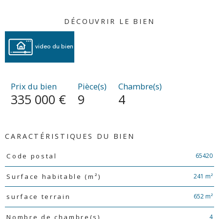
DÉCOUVRIR LE BIEN
video du bien
Prix du bien
Pièce(s)
Chambre(s)
335 000 €
9
4
CARACTÉRISTIQUES DU BIEN
Caractéristiques
Valeurs
65420
Code postal
241 m²
Surface habitable (m²)
652 m²
surface terrain
4
Nombre de chambre(s)