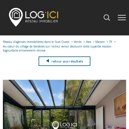
Réseau d'agences immobilières dans le Sud-Ouest
Vente
Ibos
Maison
T9
Au coeur du village de borderes sur l echez venez decouvrir cette superbe maison
bigourdane entierement renove
retour aux résultats