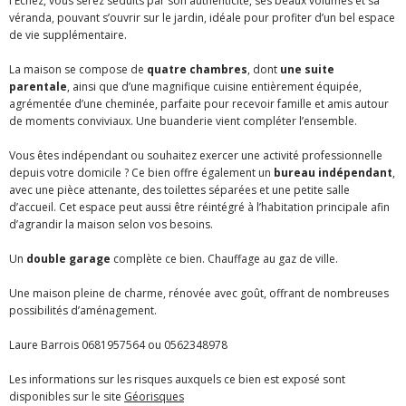
l'Échez, vous serez séduits par son authenticité, ses beaux volumes et sa
véranda, pouvant s’ouvrir sur le jardin, idéale pour profiter d’un bel espace
de vie supplémentaire.
La maison se compose de
quatre chambres
, dont
une suite
parentale
, ainsi que d’une magnifique cuisine entièrement équipée,
agrémentée d’une cheminée, parfaite pour recevoir famille et amis autour
de moments conviviaux. Une buanderie vient compléter l’ensemble.
Vous êtes indépendant ou souhaitez exercer une activité professionnelle
depuis votre domicile ? Ce bien offre également un
bureau indépendant
,
avec une pièce attenante, des toilettes séparées et une petite salle
d’accueil. Cet espace peut aussi être réintégré à l’habitation principale afin
d’agrandir la maison selon vos besoins.
Un
double garage
complète ce bien. Chauffage au gaz de ville.
Une maison pleine de charme, rénovée avec goût, offrant de nombreuses
possibilités d’aménagement.
Laure Barrois 0681957564 ou 0562348978
Les informations sur les risques auxquels ce bien est exposé sont
disponibles sur le site
Géorisques