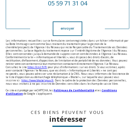
05 59 71 31 04
Validation
envoyer
Les informations recueillies sur ce formulaire sont enregistrées dans un fichier informatisé par
La Boite Immo agissant comme Sous-traitant du traitement pour la gestion de la
clientèle/prospects de l'Agence / du Réseau qui reste Responsable du Traitement de vos Données
personnelles. La base légale du traitement repose sur l'intérêt légitime de l'Agence / du Réseau.
Elles sont conservées jusqu'à demande de suppression et sont destinées à l'Agence / au Réseau.
Conformément à la loi « informatique et libertés », vous disposez des droits d’accès, de
rectification, d’effacement, d’opposition, de limitation et de portabilité de vos données. Vous pouvez
retirer votre consentement à tout moment en contactant directement l’Agence / Le Réseau.
Consultez le site
https://cnil.fr/fr
pour plus d’informations sur vos droits. Si vous estimez, après
avoir contacté l'Agence / le Réseau, que vos droits « Informatique et Libertés » ne sont pas
respectés, vous pouvez adresser une réclamation à la CNIL. Nous vous informons de l’existence de
la liste d'opposition au démarchage téléphonique « Bloctel », sur laquelle vous pouvez vous
inscrire ici :
https://www.bloctel.gouv.fr
. Dans le cadre de la protection des Données personnelles,
nous vous invitons à ne pas inscrire de Données sensibles dans le champ de saisie libre.
Ce site est protégé par reCAPTCHA, les
Politiques de Confidentialité
et es
Conditions
d'utilisation
de Google s'appliquent.
CES BIENS PEUVENT VOUS
intéresser