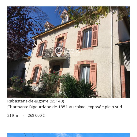
voir le bien
Rabastens-de-Bigorre (65140)
Charmante Bigourdane de 1851 au calme, exposée plein sud
219 m²
-
268 000 €