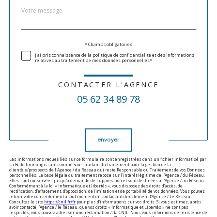
Message
Fieldset
*
par
défaut
Validation
* Champs obligatoires
j'ai pris connaissance de la politique de confidentialité et des informations
relatives au traitement de mes données personnelles*
CONTACTER L'AGENCE
05 62 34 89 78
Validation
envoyer
Les informations recueillies sur ce formulaire sont enregistrées dans un fichier informatisé par
La Boite Immo agissant comme Sous-traitant du traitement pour la gestion de la
clientèle/prospects de l'Agence / du Réseau qui reste Responsable du Traitement de vos Données
personnelles. La base légale du traitement repose sur l'intérêt légitime de l'Agence / du Réseau.
Elles sont conservées jusqu'à demande de suppression et sont destinées à l'Agence / au Réseau.
Conformément à la loi « informatique et libertés », vous disposez des droits d’accès, de
rectification, d’effacement, d’opposition, de limitation et de portabilité de vos données. Vous pouvez
retirer votre consentement à tout moment en contactant directement l’Agence / Le Réseau.
Consultez le site
https://cnil.fr/fr
pour plus d’informations sur vos droits. Si vous estimez, après
avoir contacté l'Agence / le Réseau, que vos droits « Informatique et Libertés » ne sont pas
respectés, vous pouvez adresser une réclamation à la CNIL. Nous vous informons de l’existence de