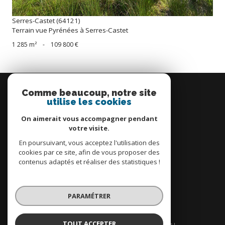
Serres-Castet (64121)
Terrain vue Pyrénées à Serres-Castet
1 285 m²
-
109 800 €
Se
connecter
Comme beaucoup, notre site
utilise les cookies
espace propriétaire
On aimerait vous accompagner pendant
votre visite.
En poursuivant, vous acceptez l'utilisation des
cookies par ce site, afin de vous proposer des
contenus adaptés et réaliser des statistiques !
Nous
adhérons
PARAMÉTRER
TOUT ACCEPTER
© 2026 | Tous droits réservés | Traduction powered by Google |