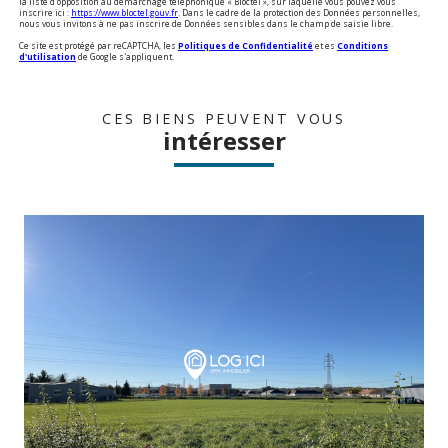
la liste d'opposition au démarchage téléphonique « Bloctel », sur laquelle vous pouvez vous
inscrire ici :
https://www.bloctel.gouv.fr
. Dans le cadre de la protection des Données personnelles,
nous vous invitons à ne pas inscrire de Données sensibles dans le champ de saisie libre.
Ce site est protégé par reCAPTCHA, les
Politiques de Confidentialité
et es
Conditions
d'utilisation
de Google s'appliquent.
CES BIENS PEUVENT VOUS
intéresser
voir le bien