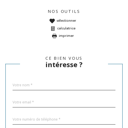
NOS OUTILS
sélectionner
calculatrice
imprimer
CE BIEN VOUS
intéresse ?
Nom
Fieldset
*
par
défaut
email
*
Téléphone
*