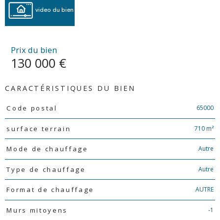
video du bien
Prix du bien
130 000 €
CARACTÉRISTIQUES DU BIEN
Caractéristiques
Valeurs
65000
Code postal
710 m²
surface terrain
Autre
Mode de chauffage
Autre
Type de chauffage
AUTRE
Format de chauffage
-1
Murs mitoyens