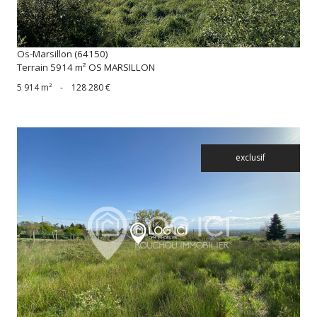
Os-Marsillon (64150)
Terrain 5914 m² OS MARSILLON
5 914 m²
-
128 280 €
exclusif
voir le bien