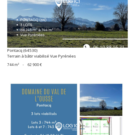
voir le bien
Pontacq (64530)
Terrain à bâtir viabilisé Vue Pyrénées
744 m²
-
62 900 €
voir le bien