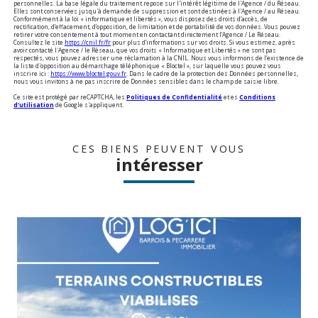
personnelles. La base légale du traitement repose sur l'intérêt légitime de l'Agence / du Réseau.
Elles sont conservées jusqu'à demande de suppression et sont destinées à l'Agence / au Réseau.
Conformément à la loi « informatique et libertés », vous disposez des droits d’accès, de
rectification, d’effacement, d’opposition, de limitation et de portabilité de vos données. Vous pouvez
retirer votre consentement à tout moment en contactant directement l’Agence / Le Réseau.
Consultez le site
https://cnil.fr/fr
pour plus d’informations sur vos droits. Si vous estimez, après
avoir contacté l'Agence / le Réseau, que vos droits « Informatique et Libertés » ne sont pas
respectés, vous pouvez adresser une réclamation à la CNIL. Nous vous informons de l’existence de
la liste d'opposition au démarchage téléphonique « Bloctel », sur laquelle vous pouvez vous
inscrire ici :
https://www.bloctel.gouv.fr
. Dans le cadre de la protection des Données personnelles,
nous vous invitons à ne pas inscrire de Données sensibles dans le champ de saisie libre.
Ce site est protégé par reCAPTCHA, les
Politiques de Confidentialité
et es
Conditions
d'utilisation
de Google s'appliquent.
CES BIENS PEUVENT VOUS
intéresser