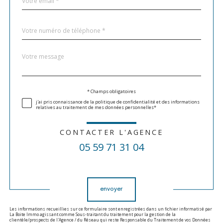
*
Téléphone
*
Message
Fieldset
*
par
défaut
Validation
* Champs obligatoires
j'ai pris connaissance de la politique de confidentialité et des informations
relatives au traitement de mes données personnelles*
CONTACTER L'AGENCE
05 59 71 31 04
Validation
envoyer
Les informations recueillies sur ce formulaire sont enregistrées dans un fichier informatisé par
La Boite Immo agissant comme Sous-traitant du traitement pour la gestion de la
clientèle/prospects de l'Agence / du Réseau qui reste Responsable du Traitement de vos Données