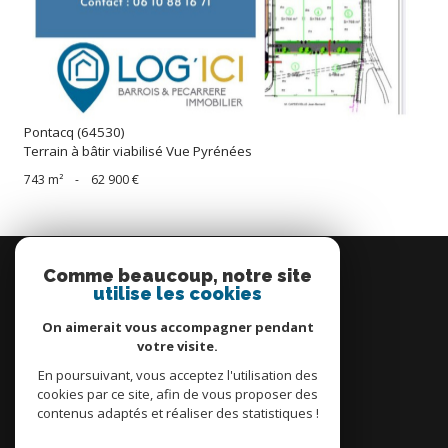
Pontacq (64530)
Terrain à bâtir viabilisé Vue Pyrénées
743 m²
-
62 900 €
Se
connecter
Comme beaucoup, notre site
utilise les cookies
espace propriétaire
On aimerait vous accompagner pendant
votre visite.
En poursuivant, vous acceptez l'utilisation des
cookies par ce site, afin de vous proposer des
contenus adaptés et réaliser des statistiques !
Nous