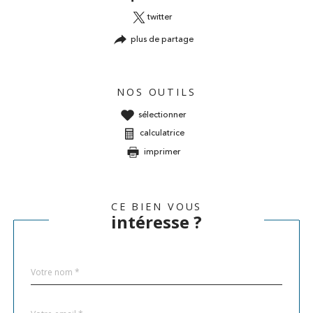
twitter
plus de partage
NOS OUTILS
sélectionner
calculatrice
imprimer
CE BIEN VOUS
intéresse ?
Nom
Fieldset
*
par
défaut
email