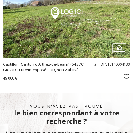
voir le
bien
Castillon (Canton d'Arthez-de-Béarn) (64370)
Réf : DPVTE140004133
GRAND TERRAIN exposé SUD, non viabiisé
Sél
49 000 €
VOUS N'AVEZ PAS TROUVÉ
le bien correspondant à votre
recherche ?
Créer une alerte email et recevez les biens correspondants à votre