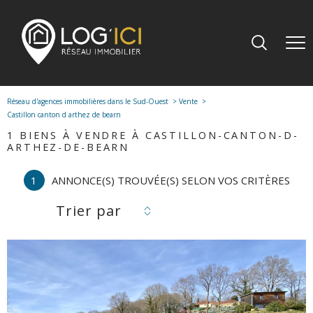
Réseau d'agences immobilières dans le Sud-Ouest
Vente
Castillon canton d arthez de bearn
1
BIENS À VENDRE À CASTILLON-CANTON-D-
ARTHEZ-DE-BEARN
1
ANNONCE(S) TROUVÉE(S) SELON VOS CRITÈRES
Trier par