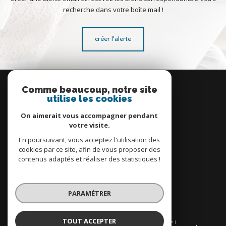
recherche dans votre boîte mail !
créer l'alerte
Se
connecter
Comme beaucoup, notre site
utilise les cookies
espace propriétaire
On aimerait vous accompagner pendant
votre visite.
En poursuivant, vous acceptez l'utilisation des
cookies par ce site, afin de vous proposer des
contenus adaptés et réaliser des statistiques !
Nous
adhérons
PARAMÉTRER
TOUT ACCEPTER
© 2026 | Tous droits réservés | Traduction powered by Google |