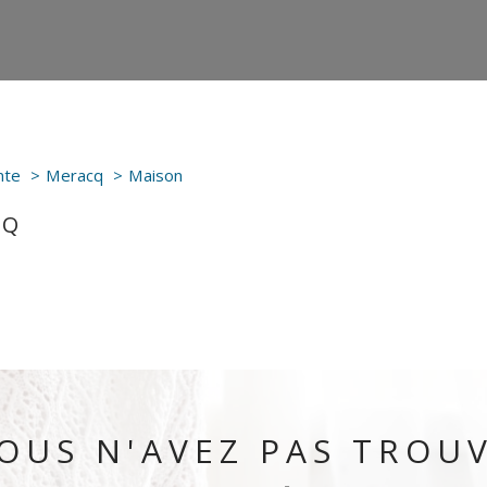
nte
Meracq
Maison
CQ
OUS N'AVEZ PAS TROU