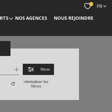
Langue
0
FR
ERTS
NOS AGENCES
NOUS REJOINDRE
s
filtrer
réinitialiser les
filtres