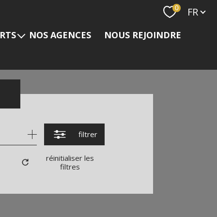
Langue
0
FR
ERTS
NOS AGENCES
NOUS REJOINDRE
s
filtrer
réinitialiser les
filtres