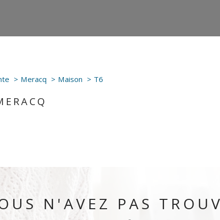
nte
Meracq
Maison
T6
 MERACQ
OUS N'AVEZ PAS TROU