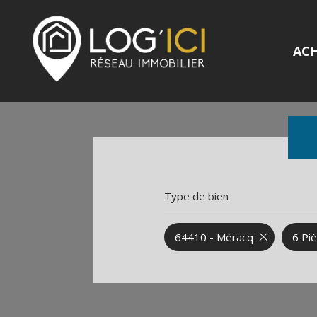
AC
Type de bien
64410 - Méracq
6 Pi