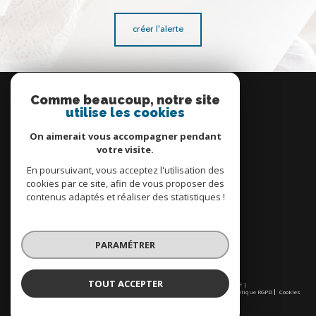
créer l'alerte
Se
connecter
Comme beaucoup, notre site
utilise les cookies
espace propriétaire
On aimerait vous accompagner pendant
votre visite.
En poursuivant, vous acceptez l'utilisation des
cookies par ce site, afin de vous proposer des
contenus adaptés et réaliser des statistiques !
Nous
adhérons
PARAMÉTRER
TOUT ACCEPTER
© 2026 | Tous droits réservés | Traduction powered by Google |
Nos honoraires
Plan du site
Mentions légales
Admin
Partenaires
Politique RGPD
Cookies