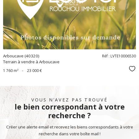
bien
Arboucave (40320)
Réf : LVTE10006530
Terrain à vendre à Arboucave
Sél
1 760 m²
-
23 000 €
VOUS N'AVEZ PAS TROUVÉ
le bien correspondant à votre
recherche ?
Créer une alerte email et recevez les biens correspondants à votre
recherche dans votre boîte mail !