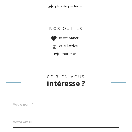
plus de partage
NOS OUTILS
sélectionner
calculatrice
imprimer
CE BIEN VOUS
intéresse ?
Nom
Fieldset
*
par
défaut
email
*