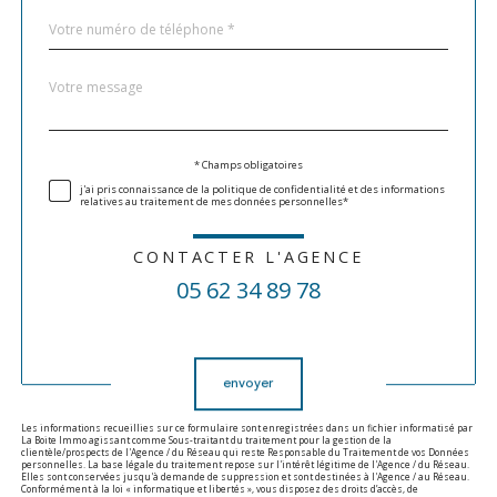
Téléphone
*
Message
Fieldset
*
par
défaut
Validation
* Champs obligatoires
j'ai pris connaissance de la politique de confidentialité et des informations
relatives au traitement de mes données personnelles*
CONTACTER L'AGENCE
05 62 34 89 78
Validation
envoyer
Les informations recueillies sur ce formulaire sont enregistrées dans un fichier informatisé par
La Boite Immo agissant comme Sous-traitant du traitement pour la gestion de la
clientèle/prospects de l'Agence / du Réseau qui reste Responsable du Traitement de vos Données
personnelles. La base légale du traitement repose sur l'intérêt légitime de l'Agence / du Réseau.
Elles sont conservées jusqu'à demande de suppression et sont destinées à l'Agence / au Réseau.
Conformément à la loi « informatique et libertés », vous disposez des droits d’accès, de