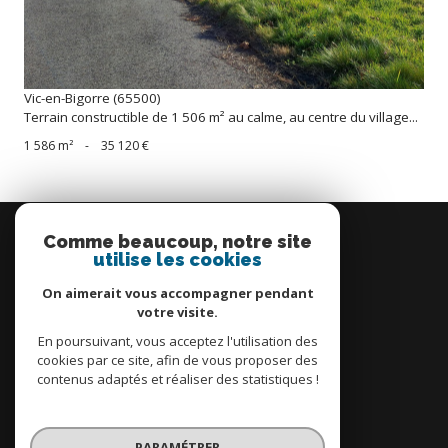
Vic-en-Bigorre (65500)
Terrain constructible de 1 506 m² au calme, au centre du village...
1 586 m²
-
35 120 €
Se
connecter
Comme beaucoup, notre site
utilise les cookies
espace propriétaire
On aimerait vous accompagner pendant
votre visite.
En poursuivant, vous acceptez l'utilisation des
cookies par ce site, afin de vous proposer des
contenus adaptés et réaliser des statistiques !
Nous
adhérons
PARAMÉTRER