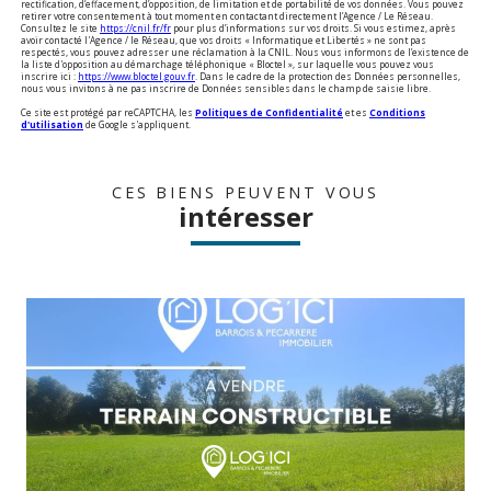
rectification, d’effacement, d’opposition, de limitation et de portabilité de vos données. Vous pouvez
retirer votre consentement à tout moment en contactant directement l’Agence / Le Réseau.
Consultez le site
https://cnil.fr/fr
pour plus d’informations sur vos droits. Si vous estimez, après
avoir contacté l'Agence / le Réseau, que vos droits « Informatique et Libertés » ne sont pas
respectés, vous pouvez adresser une réclamation à la CNIL. Nous vous informons de l’existence de
la liste d'opposition au démarchage téléphonique « Bloctel », sur laquelle vous pouvez vous
inscrire ici :
https://www.bloctel.gouv.fr
. Dans le cadre de la protection des Données personnelles,
nous vous invitons à ne pas inscrire de Données sensibles dans le champ de saisie libre.
Ce site est protégé par reCAPTCHA, les
Politiques de Confidentialité
et es
Conditions
d'utilisation
de Google s'appliquent.
CES BIENS PEUVENT VOUS
intéresser
voir le bien