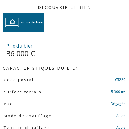
DÉCOUVRIR LE BIEN
video du bien
Prix du bien
36 000 €
CARACTÉRISTIQUES DU BIEN
Caractéristiques
Valeurs
65220
Code postal
5 300 m²
surface terrain
Dégagée
Vue
Autre
Mode de chauffage
Autre
Type de chauffage