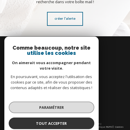
recherche dans votre boîte mail !
créer l'alerte
Se
connecter
Comme beaucoup, notre site
utilise les cookies
espace propriétaire
On aimerait vous accompagner pendant
votre visite.
En poursuivant, vous acceptez l'utilisation des
cookies par ce site, afin de vous proposer des
contenus adaptés et réaliser des statistiques !
Nous
adhérons
PARAMÉTRER
TOUT ACCEPTER
© 2026 | Tous droits réservés | Traduction powered by Google |
Nos honoraires
Plan du site
Mentions légales
Admin
Partenaires
Politique RGPD
Cookies