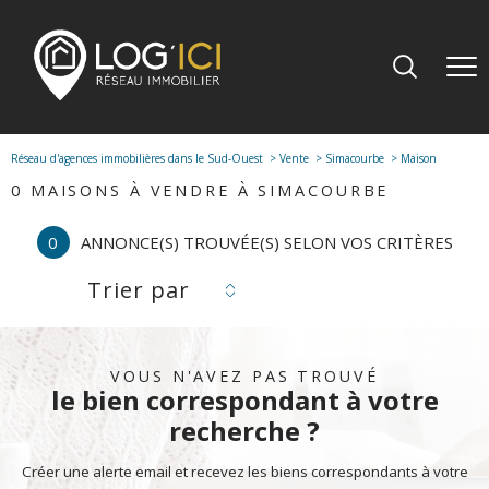
Réseau d'agences immobilières dans le Sud-Ouest
Vente
Simacourbe
Maison
0
MAISONS À VENDRE À SIMACOURBE
0
ANNONCE(S) TROUVÉE(S) SELON VOS CRITÈRES
Trier par
VOUS N'AVEZ PAS TROUVÉ
le bien correspondant à votre
recherche ?
Créer une alerte email et recevez les biens correspondants à votre