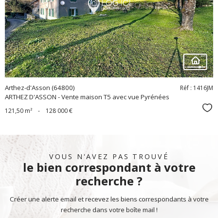
bien
Arthez-d'Asson (64800)
Réf : 1416JM
ARTHEZ D'ASSON - Vente maison T5 avec vue Pyrénées
Sél
121,50 m²
-
128 000 €
VOUS N'AVEZ PAS TROUVÉ
le bien correspondant à votre
recherche ?
Créer une alerte email et recevez les biens correspondants à votre
recherche dans votre boîte mail !