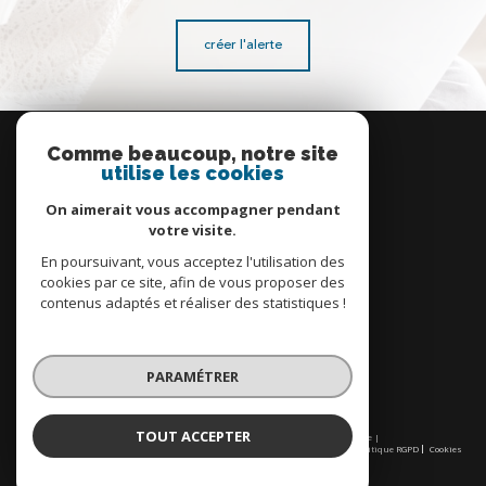
créer l'alerte
Se
connecter
Comme beaucoup, notre site
utilise les cookies
espace propriétaire
On aimerait vous accompagner pendant
votre visite.
En poursuivant, vous acceptez l'utilisation des
cookies par ce site, afin de vous proposer des
contenus adaptés et réaliser des statistiques !
Nous
adhérons
PARAMÉTRER
TOUT ACCEPTER
© 2026 | Tous droits réservés | Traduction powered by Google |
Nos honoraires
Plan du site
Mentions légales
Admin
Partenaires
Politique RGPD
Cookies