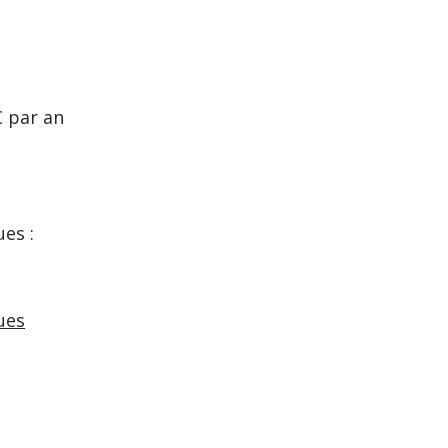
€ par an
es :
ues