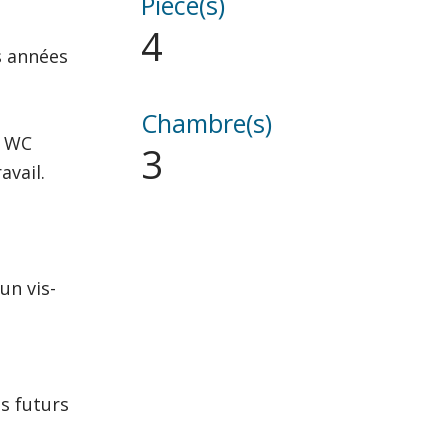
Pièce(s)
4
s années
Chambre(s)
n WC
3
avail.
un vis-
s futurs