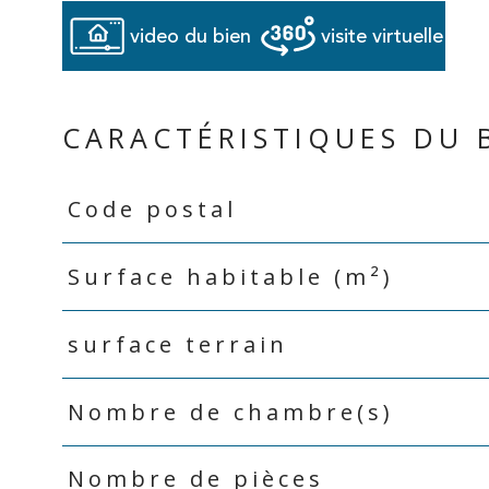
video du bien
visite virtuelle
CARACTÉRISTIQUES DU 
Code postal
Caractéristiques
Valeurs
Surface habitable (m²)
surface terrain
Nombre de chambre(s)
Nombre de pièces