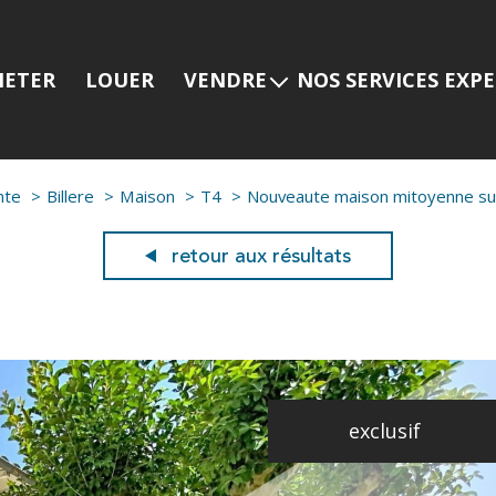
HETER
LOUER
VENDRE
NOS SERVICES EXP
Estimer mon bien
Programmes neuf
Nos services
Prestige
nte
Billere
Maison
T4
Nouveaute maison mitoyenne sur 
Nos dernières ventes
Viager
Gestion locative
retour aux résultats
exclusif