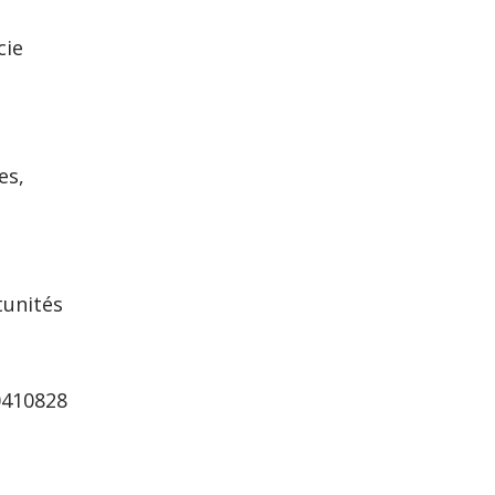
cie
es,
t
tunités
0410828