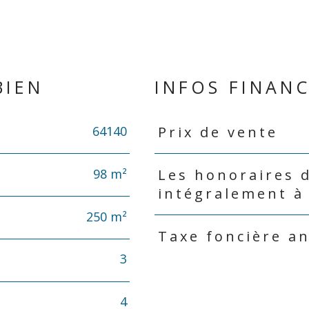
BIEN
INFOS FINANC
64140
Prix de vente
Caractéristiques
Valeurs
98 m²
Les honoraires 
intégralement à
250 m²
Taxe foncière a
3
4