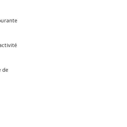
ourante
activité
e de