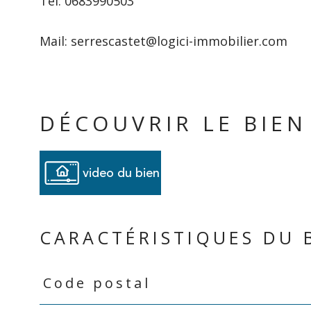
Tél: 0683990503
Mail: serrescastet@logici-immobilier.com
DÉCOUVRIR LE BIEN
video du bien
CARACTÉRISTIQUES DU 
Code postal
Caractéristiques
Valeurs