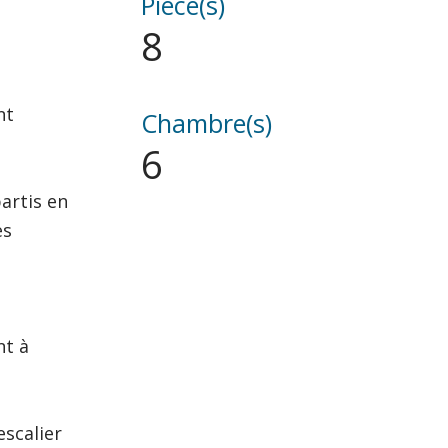
Pièce(s)
8
nt
Chambre(s)
6
artis en
es
nt à
escalier