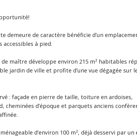
pportunité!
ante demeure de caractère bénéficie d’un emplaceme
s accessibles à pied
.
n de maître développe environ
215 m² habitables
rép
able
jardin de ville
et profite d’une
vue dégagée sur l
rvé :
façade en pierre de taille, toiture en ardoises,
d, cheminées d’époque et parquets anciens
confère
ffinée.
aménageable d’environ 100 m²
, déjà desservi par un 