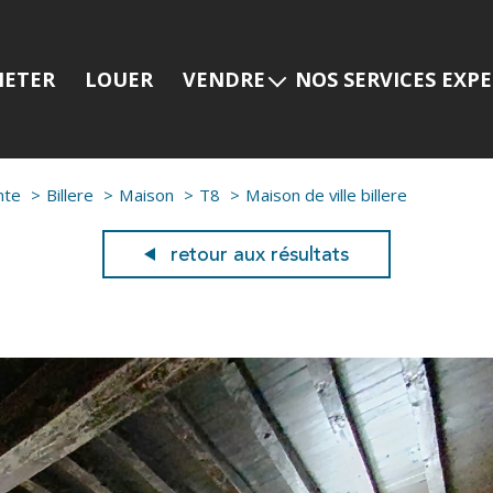
HETER
LOUER
VENDRE
NOS SERVICES EXP
Estimer mon bien
Programmes neuf
Nos services
Prestige
nte
Billere
Maison
T8
Maison de ville billere
Nos dernières ventes
Viager
Gestion locative
retour aux résultats