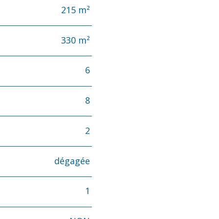
215 m²
330 m²
6
8
2
dégagée
1