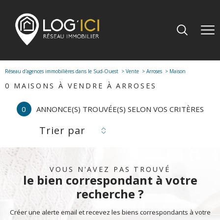
Réseau d'agences immobilières dans le Sud-Ouest
Vente
Arroses
Maison
0
MAISONS À VENDRE À ARROSES
0
ANNONCE(S) TROUVÉE(S) SELON VOS CRITÈRES
Trier par
VOUS N'AVEZ PAS TROUVÉ
le bien correspondant à votre
recherche ?
Créer une alerte email et recevez les biens correspondants à votre