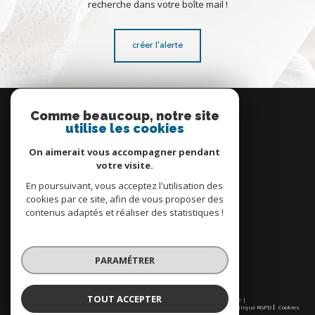
recherche dans votre boîte mail !
créer l'alerte
Se
connecter
Comme beaucoup, notre site
utilise les cookies
espace propriétaire
On aimerait vous accompagner pendant
votre visite.
En poursuivant, vous acceptez l'utilisation des
cookies par ce site, afin de vous proposer des
contenus adaptés et réaliser des statistiques !
Nous
adhérons
PARAMÉTRER
TOUT ACCEPTER
© 2026 | Tous droits réservés | Traduction powered by Google |
Nos honoraires
Plan du site
Mentions légales
Admin
Partenaires
Politique RGPD
Cookies