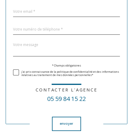
défaut
email
*
Téléphone
*
Message
Fieldset
*
par
défaut
Validation
* Champs obligatoires
j'ai pris connaissance de la politique de confidentialité et des informations
relatives au traitement de mes données personnelles*
CONTACTER L'AGENCE
05 59 84 15 22
Validation
envoyer