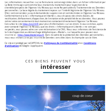
Les informations recueillies sur ce formulaire sont enregistrées dans un fichier informatisé par
La Boite Immo agissant comme Sous-traitant du traitement pour la gestion de la
clientèle/prospects de l'Agence / du Réseau qui reste Responsable du Traitement de vos Données
personnelles. La base légale du traitement repose sur l'intérêt légitime de l'Agence / du Réseau.
Elles sont conservées jusqu'à demande de suppression et sont destinées à l'Agence / au Réseau.
Conformément à la loi « informatique et libertés », vous disposez des droits d’accès, de
rectification, d’effacement, d’opposition, de limitation et de portabilité de vos données. Vous pouvez
retirer votre consentement à tout moment en contactant directement l’Agence / Le Réseau.
Consultez le site
https://cnil.fr/fr
pour plus d’informations sur vos droits. Si vous estimez, après
avoir contacté l'Agence / le Réseau, que vos droits « Informatique et Libertés » ne sont pas
respectés, vous pouvez adresser une réclamation à la CNIL. Nous vous informons de l’existence de
la liste d'opposition au démarchage téléphonique « Bloctel », sur laquelle vous pouvez vous
inscrire ici :
https://www.bloctel.gouv.fr
. Dans le cadre de la protection des Données personnelles,
nous vous invitons à ne pas inscrire de Données sensibles dans le champ de saisie libre.
Ce site est protégé par reCAPTCHA, les
Politiques de Confidentialité
et es
Conditions
d'utilisation
de Google s'appliquent.
CES BIENS PEUVENT VOUS
intéresser
coup de coeur