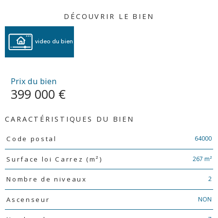
DÉCOUVRIR LE BIEN
video du bien
Prix du bien
399 000 €
CARACTÉRISTIQUES DU BIEN
Caractéristiques
Valeurs
64000
Code postal
267 m²
Surface loi Carrez (m²)
2
Nombre de niveaux
NON
Ascenseur