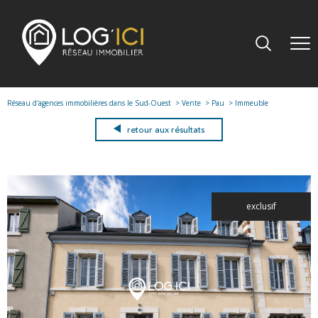
Réseau d'agences immobilières dans le Sud-Ouest
Vente
Pau
Immeuble
retour aux résultats
exclusif