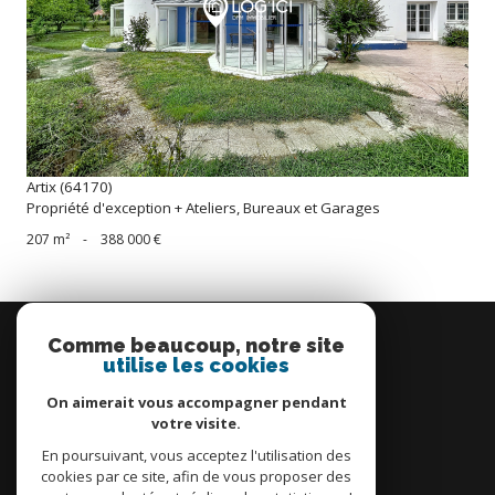
voir le bien
Artix (64170)
Propriété d'exception + Ateliers, Bureaux et Garages
207 m²
-
388 000 €
Se
connecter
Comme beaucoup, notre site
utilise les cookies
espace propriétaire
On aimerait vous accompagner pendant
votre visite.
En poursuivant, vous acceptez l'utilisation des
cookies par ce site, afin de vous proposer des