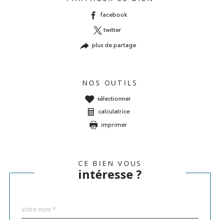
facebook
twitter
plus de partage
NOS OUTILS
sélectionner
calculatrice
imprimer
CE BIEN VOUS
intéresse ?
Nom
Fieldset
*
par