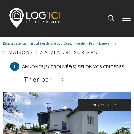
Réseau d'agences immobilières dans le Sud-Ouest
Vente
Pau
Maison
T7
1
MAISONS T7 À VENDRE SUR PAU
1
ANNONCE(S) TROUVÉE(S) SELON VOS CRITÈRES
Trier par
prix en baisse
voir le