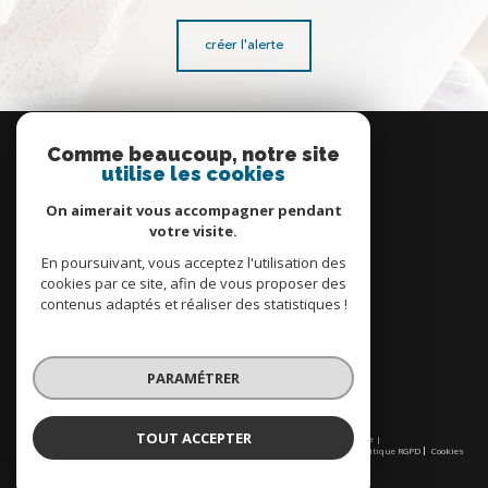
créer l'alerte
Se
connecter
Comme beaucoup, notre site
utilise les cookies
espace propriétaire
On aimerait vous accompagner pendant
votre visite.
En poursuivant, vous acceptez l'utilisation des
cookies par ce site, afin de vous proposer des
contenus adaptés et réaliser des statistiques !
Nous
adhérons
PARAMÉTRER
TOUT ACCEPTER
© 2026 | Tous droits réservés | Traduction powered by Google |
Nos honoraires
Plan du site
Mentions légales
Admin
Partenaires
Politique RGPD
Cookies