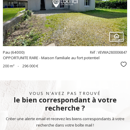
bien
Pau (64000)
Réf : VEVMA280006847
OPPORTUNITE RARE - Maison familiale au fort potentiel
Sél
200 m²
-
296 000 €
VOUS N'AVEZ PAS TROUVÉ
le bien correspondant à votre
recherche ?
Créer une alerte email et recevez les biens correspondants à votre
recherche dans votre boîte mail !