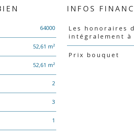
BIEN
INFOS FINANC
64000
Les honoraires 
Caractéristiques
Valeurs
intégralement à
52,61 m²
Prix bouquet
52,61 m²
2
3
1