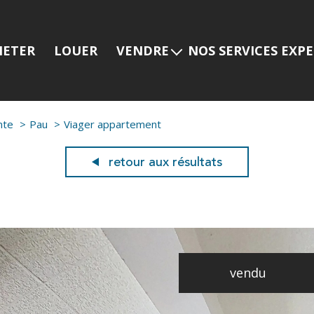
HETER
LOUER
VENDRE
NOS SERVICES EXP
Estimer mon bien
Programmes neuf
Nos services
Prestige
nte
Pau
Viager appartement
Nos dernières ventes
Viager
Gestion locative
retour aux résultats
vendu