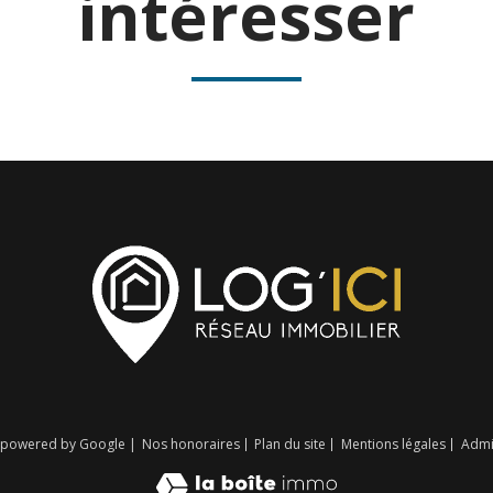
intéresser
n powered by Google |
Nos honoraires
Plan du site
Mentions légales
Adm