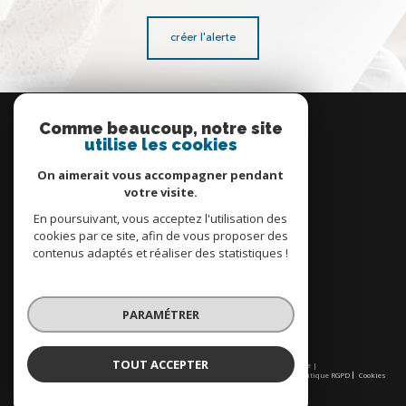
créer l'alerte
Se
connecter
Comme beaucoup, notre site
utilise les cookies
espace propriétaire
On aimerait vous accompagner pendant
votre visite.
En poursuivant, vous acceptez l'utilisation des
cookies par ce site, afin de vous proposer des
contenus adaptés et réaliser des statistiques !
Nous
adhérons
PARAMÉTRER
TOUT ACCEPTER
© 2026 | Tous droits réservés | Traduction powered by Google |
Nos honoraires
Plan du site
Mentions légales
Admin
Partenaires
Politique RGPD
Cookies