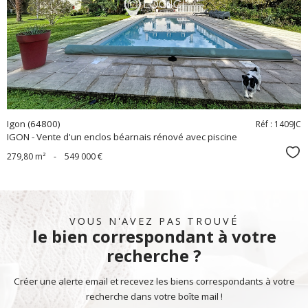
bien
Igon (64800)
Réf : 1409JC
IGON - Vente d'un enclos béarnais rénové avec piscine
Sél
279,80 m²
-
549 000 €
VOUS N'AVEZ PAS TROUVÉ
le bien correspondant à votre
recherche ?
Créer une alerte email et recevez les biens correspondants à votre
recherche dans votre boîte mail !