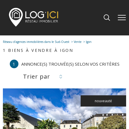
Réseau d'agences immobilières dans le Sud-Ouest
Vente
Igon
1
BIENS À VENDRE À IGON
1
ANNONCE(S) TROUVÉE(S) SELON VOS CRITÈRES
Trier par
nouveauté
voir le