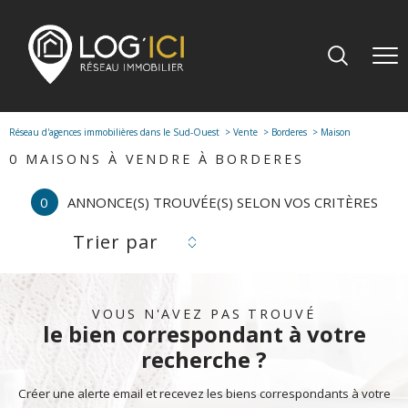
Réseau d'agences immobilières dans le Sud-Ouest
Vente
Borderes
Maison
0
MAISONS À VENDRE À BORDERES
0
ANNONCE(S) TROUVÉE(S) SELON VOS CRITÈRES
Trier par
VOUS N'AVEZ PAS TROUVÉ
le bien correspondant à votre
recherche ?
Créer une alerte email et recevez les biens correspondants à votre