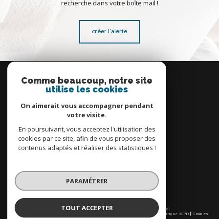
recherche dans votre boîte mail !
créer l'alerte
Se
connecter
Comme beaucoup, notre site
utilise les cookies
espace propriétaire
On aimerait vous accompagner pendant
votre visite.
En poursuivant, vous acceptez l'utilisation des
cookies par ce site, afin de vous proposer des
contenus adaptés et réaliser des statistiques !
Nous
adhérons
PARAMÉTRER
TOUT ACCEPTER
© 2026 | Tous droits réservés | Traduction powered by Google |
Nos honoraires
Plan du site
Mentions légales
Admin
Partenaires
Politique RGPD
Cookies