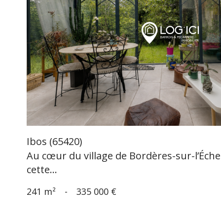
voir le
bien
Ibos (65420)
Au cœur du village de Bordères-sur-l’Éche
cette...
241 m²
-
335 000 €