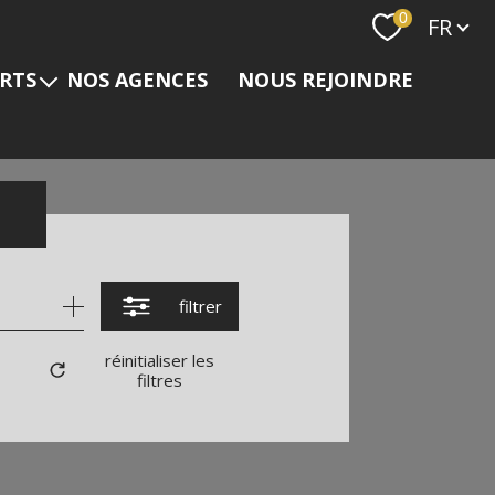
Langue
0
FR
ERTS
NOS AGENCES
NOUS REJOINDRE
s
filtrer
réinitialiser les
filtres