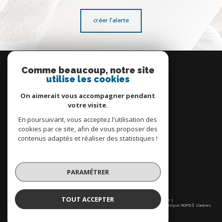
créer l'alerte
Se
connecter
Comme beaucoup, notre site
utilise les cookies
espace propriétaire
On aimerait vous accompagner pendant
votre visite.
En poursuivant, vous acceptez l'utilisation des
cookies par ce site, afin de vous proposer des
contenus adaptés et réaliser des statistiques !
Nous
adhérons
PARAMÉTRER
TOUT ACCEPTER
© 2026 | Tous droits réservés | Traduction powered by Google |
Nos honoraires
Plan du site
Mentions légales
Admin
Partenaires
Politique RGPD
Cookies