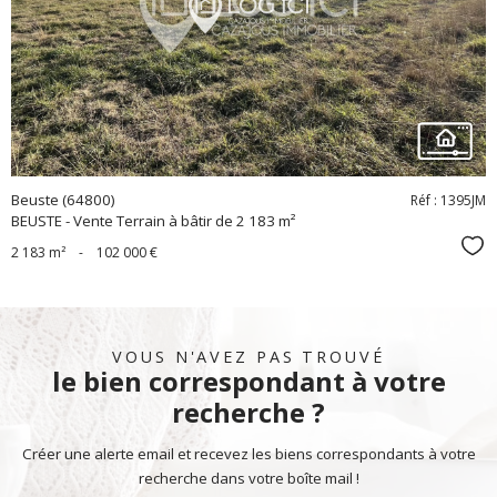
bien
Beuste (64800)
Réf : 1395JM
BEUSTE - Vente Terrain à bâtir de 2 183 m²
Sél
2 183 m²
-
102 000 €
VOUS N'AVEZ PAS TROUVÉ
le bien correspondant à votre
recherche ?
Créer une alerte email et recevez les biens correspondants à votre
recherche dans votre boîte mail !