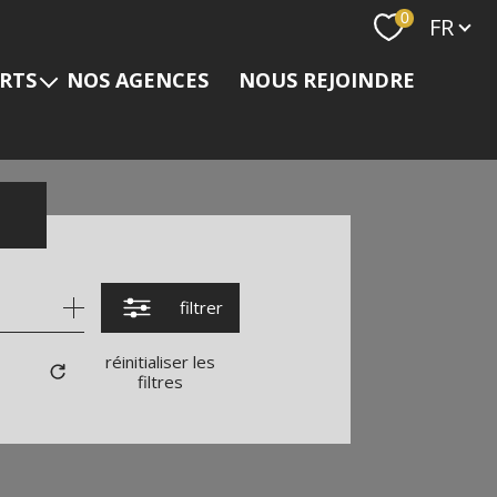
Langue
0
FR
ERTS
NOS AGENCES
NOUS REJOINDRE
s
filtrer
réinitialiser les
filtres