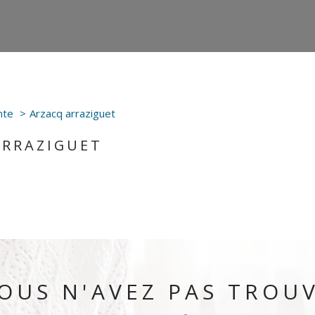
nte
Arzacq arraziguet
ARRAZIGUET
OUS N'AVEZ PAS TROU