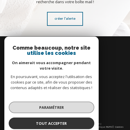
recherche dans votre boîte mail !
créer l'alerte
Se
connecter
Comme beaucoup, notre site
utilise les cookies
espace propriétaire
On aimerait vous accompagner pendant
votre visite.
En poursuivant, vous acceptez l'utilisation des
cookies par ce site, afin de vous proposer des
contenus adaptés et réaliser des statistiques !
Nous
adhérons
PARAMÉTRER
TOUT ACCEPTER
© 2026 | Tous droits réservés | Traduction powered by Google |
Nos honoraires
Plan du site
Mentions légales
Admin
Partenaires
Politique RGPD
Cookies