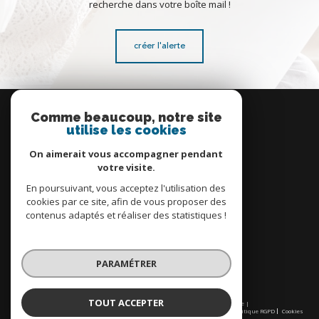
recherche dans votre boîte mail !
créer l'alerte
Se
connecter
Comme beaucoup, notre site
utilise les cookies
espace propriétaire
On aimerait vous accompagner pendant
votre visite.
En poursuivant, vous acceptez l'utilisation des
cookies par ce site, afin de vous proposer des
contenus adaptés et réaliser des statistiques !
Nous
adhérons
PARAMÉTRER
TOUT ACCEPTER
© 2026 | Tous droits réservés | Traduction powered by Google |
Nos honoraires
Plan du site
Mentions légales
Admin
Partenaires
Politique RGPD
Cookies