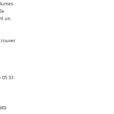
olumes
la
nt un
trouver
u 05 33
ues