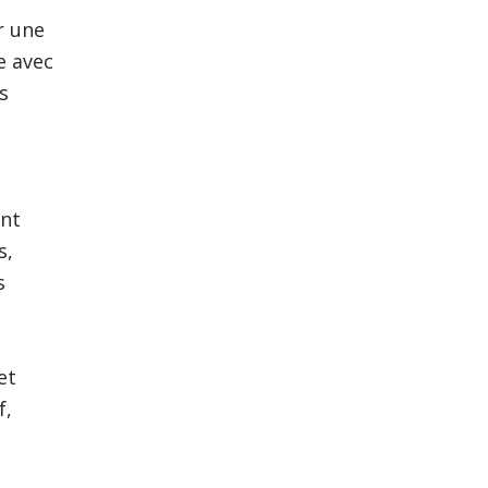
r une
e avec
s
n
ant
s,
s
et
f,