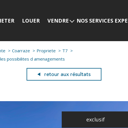
HETER
LOUER
VENDRE
NOS SERVICES EXP
Estimer mon bien
Programmes neuf
Nos services
Prestige
nte
Coarraze
Propriete
T7
Nos dernières ventes
Viager
ples possibilites d amenagements
Gestion locative
retour aux résultats
exclusif