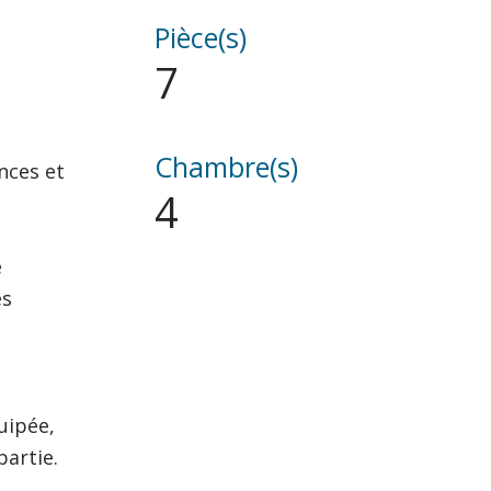
Pièce(s)
7
Chambre(s)
nces et
4
e
es
uipée,
partie.