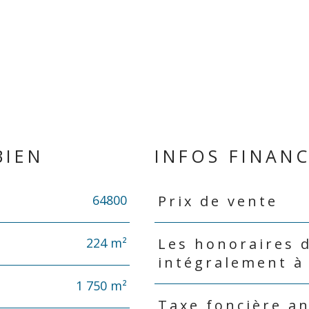
BIEN
INFOS FINANC
64800
Prix de vente
Caractéristiques
Valeurs
224 m²
Les honoraires 
intégralement à
1 750 m²
Taxe foncière a