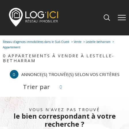
Réseau d'agences immobilières dans le Sud-Ouest
Vente
Lestelle betharram
Appartement
0
APPARTEMENTS À VENDRE À LESTELLE-
BETHARRAM
0
ANNONCE(S) TROUVÉE(S) SELON VOS CRITÈRES
Trier par
VOUS N'AVEZ PAS TROUVÉ
le bien correspondant à votre
recherche ?