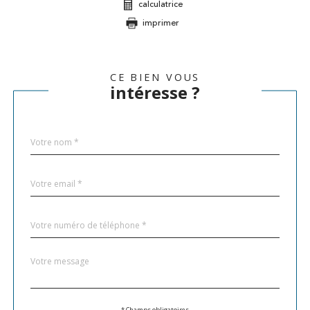
calculatrice
imprimer
CE BIEN VOUS
intéresse ?
Nom
Fieldset
*
par
défaut
email
*
Téléphone
*
Message
Fieldset
*
par
défaut
* Champs obligatoires