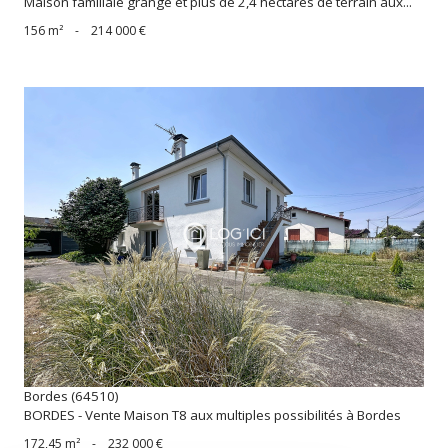
Maison familiale grange et plus de 2,4 hectares de terrain aux...
156 m²
-
214 000 €
voir le bien
Bordes (64510)
BORDES - Vente Maison T8 aux multiples possibilités à Bordes
172,45 m²
-
232 000 €