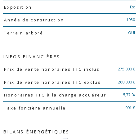
Est
Exposition
1950
Année de construction
OUI
Terrain arboré
INFOS FINANCIÈRES
Caractéristiques
Valeurs
275 000 €
Prix de vente honoraires TTC inclus
260 000 €
Prix de vente honoraires TTC exclus
5,77 %
Honoraires TTC à la charge acquéreur
991 €
Taxe foncière annuelle
BILANS ÉNERGÉTIQUES