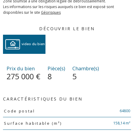
Zone soumise à une obligation légale de débroussaillement.
Les informations sur les risques auxquels ce bien est exposé sont
disponibles sur le site
Géorisques
DÉCOUVRIR LE BIEN
video du bien
Prix du bien
Pièce(s)
Chambre(s)
275 000 €
8
5
CARACTÉRISTIQUES DU BIEN
Caractéristiques
Valeurs
64800
Code postal
158,14 m²
Surface habitable (m²)