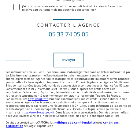
Validation
j'ai pris connaissance de la politique de confidentialité et des informations
relatives au traitement de mes données personnelles*
CONTACTER L'AGENCE
05 33 74 05 05
Validation
envoyer
Les informations recueillies sur ce formulaire sont enregistrées dans un fichier informatisé par
La Boite Immo agissant comme Sous-traitant du traitement pour la gestion de la
clientèle/prospects de l'Agence / du Réseau qui reste Responsable du Traitement de vos Données
personnelles. La base légale du traitement repose sur l'intérêt légitime de l'Agence / du Réseau.
Elles sont conservées jusqu'à demande de suppression et sont destinées à l'Agence / au Réseau.
Conformément à la loi « informatique et libertés », vous disposez des droits d’accès, de
rectification, d’effacement, d’opposition, de limitation et de portabilité de vos données. Vous pouvez
retirer votre consentement à tout moment en contactant directement l’Agence / Le Réseau.
Consultez le site
https://cnil.fr/fr
pour plus d’informations sur vos droits. Si vous estimez, après
avoir contacté l'Agence / le Réseau, que vos droits « Informatique et Libertés » ne sont pas
respectés, vous pouvez adresser une réclamation à la CNIL. Nous vous informons de l’existence de
la liste d'opposition au démarchage téléphonique « Bloctel », sur laquelle vous pouvez vous
inscrire ici :
https://www.bloctel.gouv.fr
. Dans le cadre de la protection des Données personnelles,
nous vous invitons à ne pas inscrire de Données sensibles dans le champ de saisie libre.
Ce site est protégé par reCAPTCHA, les
Politiques de Confidentialité
et es
Conditions
d'utilisation
de Google s'appliquent.