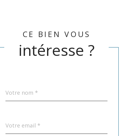
CE BIEN VOUS
intéresse ?
Nom
Fieldset
*
par
défaut
email
*