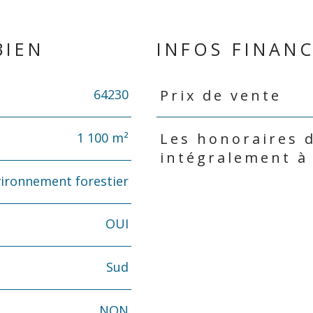
BIEN
INFOS FINANC
64230
Prix de vente
Caractéristiques
Valeurs
1 100 m²
Les honoraires 
intégralement à
ironnement forestier
OUI
Sud
NON