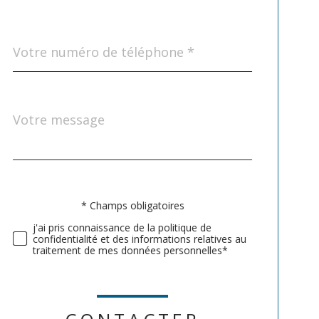
Téléphone
*
Message
Fieldset
*
par
défaut
Validation
* Champs obligatoires
j'ai pris connaissance de la politique de
confidentialité et des informations relatives au
traitement de mes données personnelles*