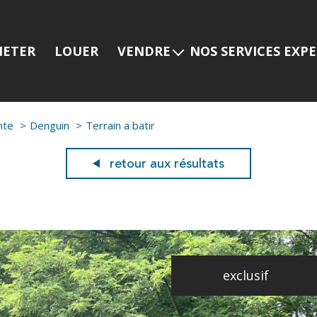
HETER
LOUER
VENDRE
NOS SERVICES EXP
Estimer mon bien
Programmes neuf
Nos services
Prestige
nte
Denguin
Terrain a batir
Nos dernières ventes
Viager
Gestion locative
retour aux résultats
exclusif